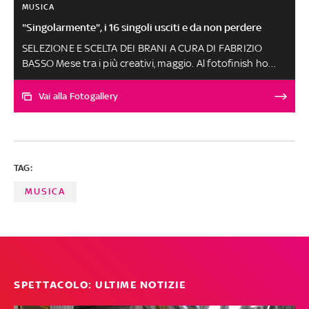
MUSICA
"Singolarmente", i 16 singoli usciti e da non perdere
SELEZIONE E SCELTA DEI BRANI A CURA DI FABRIZIO
BASSO Mese tra i più creativi, maggio. Al fotofinish ho
premiato, anche per il suo percorso artistico, Anna Carol
con 'Colla', una canzone in cui emerge l'anima ironica
Vai alla Fotogallery
della cantautrice alla ricerca di un po' di colla per
appiccicare ogni momento alla sua emozione. Menzioni
speciali per l'effervescente Gaia Gentile, la visionaria
Diora Madama e l'estrosa Gabriella Di Capua. Le altre
TAG:
canzoni, scelte tra oltre 250 ascolti, sono al secondo
posto a pari merito
MUSICA
SPETTACOLO: ULTIME NOTIZIE