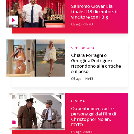
Sanremo Giovani, la
finale il 18 dicembre: il
vincitore con i Big
05 ago - 15:43
SPETTACOLO
Chiara Ferragni e
Georgina Rodriguez
rispondono alle critiche
sul peso
05 ago - 14:43
CINEMA
Oppenheimer, cast e
personaggi del film di
Christopher Nolan.
FOTO
05 ago - 14:00