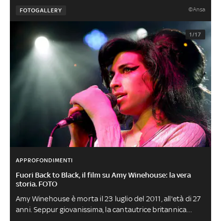
©Ansa
FOTOGALLERY
1/17
APPROFONDIMENTI
Fuori Back to Black, il film su Amy Winehouse: la vera
storia. FOTO
Amy Winehouse è morta il 23 luglio del 2011, all'età di 27
anni. Seppur giovanissima, la cantautrice britannica
ebbe un successo globale. A raccontarla è 'Back to Black',