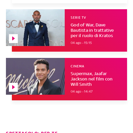
SERIE TV
God of War, Dave
Bautista in trattative
per il ruolo di Kratos
04 ago - 15:15
CINEMA
Supermax, Jaafar
Jackson nel film con
Will Smith
04 ago - 14:47