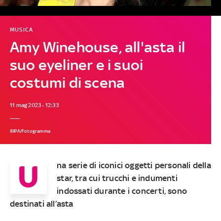
MUSICA
Amy Winehouse, all'asta il
suo eyeliner e i suoi
costumi di scena
11 mag 2023 - 12:33
©IPA/Fotogramma
U
na serie di iconici oggetti personali della
star, tra cui trucchi e indumenti
indossati durante i concerti, sono
destinati all’asta