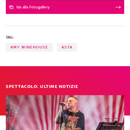
il biopic in uscita al cinema giovedì 18 aprile
Vai alla Fotogallery
TAG:
AMY WINEHOUSE
ASTA
SPETTACOLO: ULTIME NOTIZIE