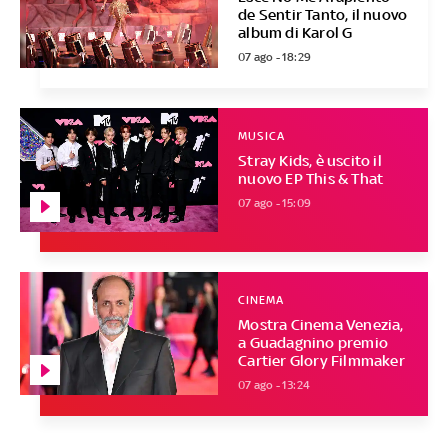
de Sentir Tanto, il nuovo
album di Karol G
07 ago - 18:29
MUSICA
Stray Kids, è uscito il
nuovo EP This & That
07 ago - 15:09
CINEMA
Mostra Cinema Venezia,
a Guadagnino premio
Cartier Glory Filmmaker
07 ago - 13:24