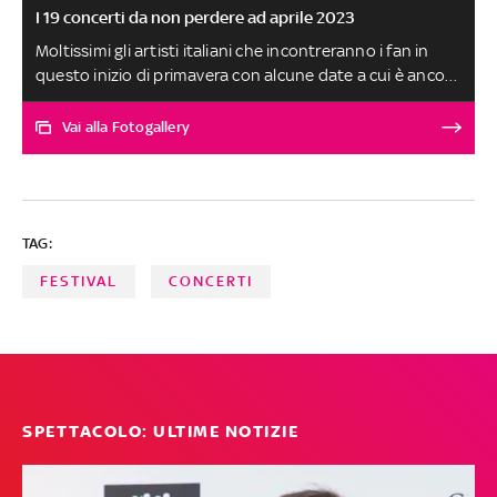
I 19 concerti da non perdere ad aprile 2023
Moltissimi gli artisti italiani che incontreranno i fan in
questo inizio di primavera con alcune date a cui è ancora
possibile partecipare acquistando i biglietti. Da Paola &
Chiara ai Måneskin, da Roger Waters ad Avril Lavigne.
Vai alla Fotogallery
Ecco gli appuntamenti da non perdere
TAG:
FESTIVAL
CONCERTI
SPETTACOLO: ULTIME NOTIZIE