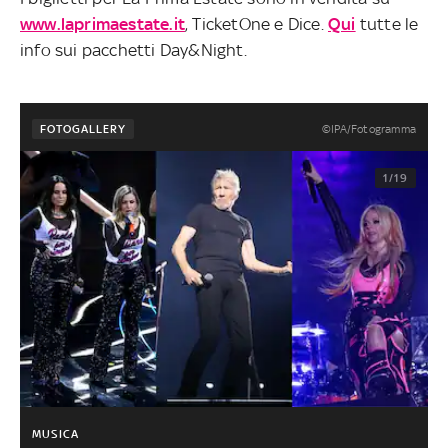
www.laprimaestate.it
, TicketOne e Dice.
Qui
tutte le
info sui pacchetti Day&Night.
©IPA/Fotogramma
FOTOGALLERY
1/19
MUSICA