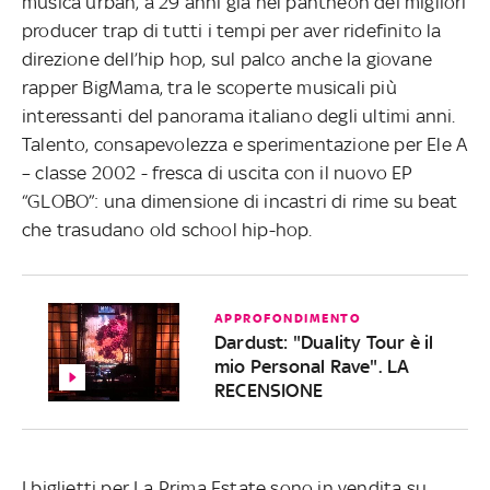
musica urban, a 29 anni già nel pantheon dei migliori
producer trap di tutti i tempi per aver ridefinito la
direzione dell’hip hop, sul palco anche la giovane
rapper BigMama, tra le scoperte musicali più
interessanti del panorama italiano degli ultimi anni.
Talento, consapevolezza e sperimentazione per Ele A
– classe 2002 - fresca di uscita con il nuovo EP
“GLOBO”: una dimensione di incastri di rime su beat
che trasudano old school hip-hop.
APPROFONDIMENTO
Dardust: "Duality Tour è il
mio Personal Rave". LA
RECENSIONE
I biglietti per La Prima Estate sono in vendita su