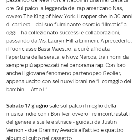
passando da New York a Napoli in una manciata di
ore. Sul palco la leggenda del rap americano Nas,
ovvero The King of New York, il rapper che in 30 anni
di carriera – dal suo fulminante esordio “Illmatic” a
oggi - ha collezionato successi e collaborazioni,
passando da Ms. Lauryn Hill a Eminem. A precederlo:
il fuoriclasse Bassi Maestro, a cui è affidata
l’apertura della serata, e Noyz Narcos, tra i nomi da
sempre più apprezzati nel panorama rap. Con loro
anche il giovane fenomeno partenopeo Geolier,
appena uscito con sei nuovi brani ne “Il coraggio dei
bambini – Atto II”.
Sabato 17 giugno
sale sul palco il meglio della
musica indie con i Bon Iver, ovvero i re incontrastati
del genere a stelle e strisce - guidati da Justin
Vernon - due Grammy Awards all’attivo e quattro
album di culto nel cassetto.