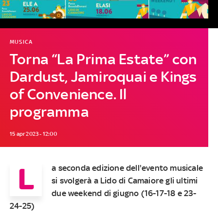
MUSICA
Torna “La Prima Estate” con
Dardust, Jamiroquai e Kings
of Convenience. Il
programma
15 apr 2023 - 12:00
L
a seconda edizione dell'evento musicale
si svolgerà a Lido di Camaiore gli ultimi
due weekend di giugno (16-17-18 e 23-
24-25)