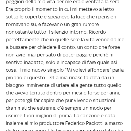
peggiori della mia vita per me era diventata la sera.
Era proprio il momento in cui mi mettevo a letto
sotto le coperte e spegnevo la luce che i pensieri
tornavano su, e facevano un gran rumore
nonostante tutto il silenzio intorno. Ricordo
perfettamente che in quelle sere la vita venne da me
a bussare per chiedere il conto, un conto che forse
non avrei mai pensato di poter pagare perché mi
sentivo inadatto, solo e incapace di fare qualsiasi
cosa. Il mio nuovo singolo “Mi volevi affondare” parla
proprio di questo. Della mia rinascita data da un
bisogno imminente di urlare alla gente tutto quello
che avevo tenuto dentro per mesi o forse per anni,
per potergli far capire che pur vivendo situazioni
drammatiche estreme, c’è sempre un modo per
uscirne fuori migliori di prima. La canzone è nata
insieme al mio produttore Federico Paciotti a marzo
dello scorso anno. Un bisogno personale e dato che