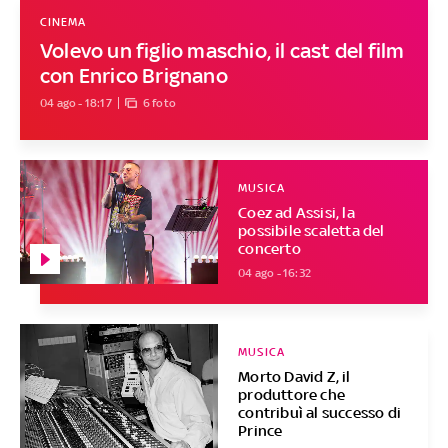
CINEMA
Volevo un figlio maschio, il cast del film
con Enrico Brignano
04 ago - 18:17
6 foto
MUSICA
Coez ad Assisi, la
possibile scaletta del
concerto
04 ago - 16:32
MUSICA
Morto David Z, il
produttore che
contribuì al successo di
Prince