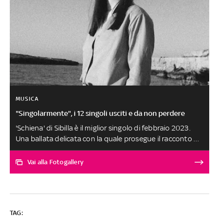
MUSICA
"Singolarmente", i 12 singoli usciti e da non perdere
'Schiena' di Sibilla è il miglior singolo di febbraio 2023.
Una ballata delicata con la quale prosegue il racconto di
una storia conclusa con Roma a fare da sfondo. L'Urbe è
protagonista delle sensazioni post rottura cantate
Vai alla Fotogallery
dall'artista pugliese, che associa il posto dove ha
conosciuto e consumato il proprio amore alla ragazza
che adesso non fa più parte della sua vita. Le altre
canzoni, scelte tra oltre 250 ascolti, sono al secondo
TAG:
posto a pari merito. SELEZIONE E SCELTA DEI BRANI A