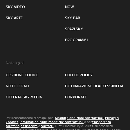
SKY VIDEO
NOW
SKY ARTE
SKY BAR
SPAZI SKY
PROGRAMMI
Note legali:
GESTIONE COOKIE
COOKIE POLICY
NOTE LEGALI
DICHIARAZIONE DI ACCESSIBILITÀ
OFFERTA SKY MEDIA
CORPORATE
Per il consumatore clicca qui per i
Moduli, Condizioni contrattuali
,
Privacy &
Cookies
,
informazioni sulle modifiche contrattuali
o per
trasparenza
tariffaria
,
assistenza
e
contatti
. Tutti i marchi Sky e i diritti di proprietà
intellettuale in essi contenuti, sono di proprietà di Sky international AG e sono