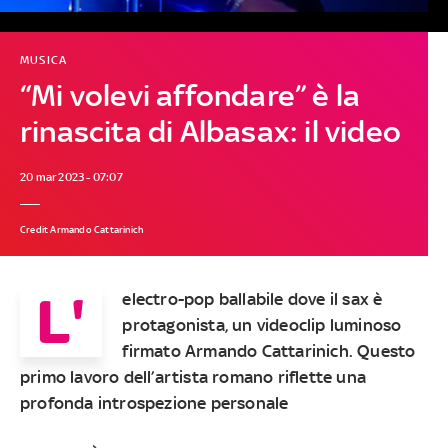
MUSICA
“Mi volevi affondare” è la
rinascita di Albasax: il video
20 mar 2023 - 07:07
Credit Armando Cattarinich
L'
electro-pop ballabile dove il sax è
protagonista, un videoclip luminoso
firmato Armando Cattarinich. Questo
primo lavoro dell’artista romano riflette una
profonda introspezione personale