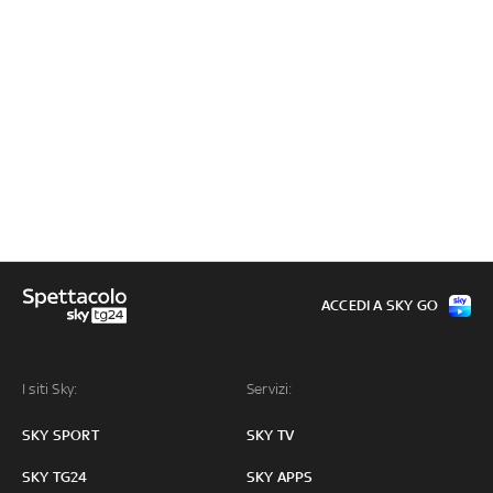
ACCEDI A SKY GO
I siti Sky:
Servizi:
SKY SPORT
SKY TV
SKY TG24
SKY APPS