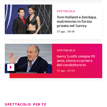
SPETTACOLO
Tom Holland e Zendaya,
matrimonio in forma
privata nel Surrey
07 ago - 09:18
SPETTACOLO
Gerry Scotti compie 70
anni, storia e carriera
del conduttore tv
07 ago - 07:00
SPETTACOLO: PER TE