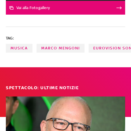
conquistato tutti, sin dalla prima sera
Vai alla Fotogallery
TAG:
MUSICA
MARCO MENGONI
EUROVISION SO
SPETTACOLO: ULTIME NOTIZIE