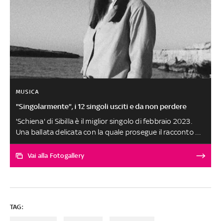
MUSICA
"Singolarmente", i 12 singoli usciti e da non perdere
'Schiena' di Sibilla è il miglior singolo di febbraio 2023.
Una ballata delicata con la quale prosegue il racconto di
una storia conclusa con Roma a fare da sfondo. L'Urbe è
protagonista delle sensazioni post rottura cantate
Vai alla Fotogallery
dall'artista pugliese, che associa il posto dove ha
conosciuto e consumato il proprio amore alla ragazza
che adesso non fa più parte della sua vita. Le altre
canzoni, scelte tra oltre 250 ascolti, sono al secondo
TAG:
posto a pari merito. SELEZIONE E SCELTA DEI BRANI A
CURA DI FABRIZIO BASSO