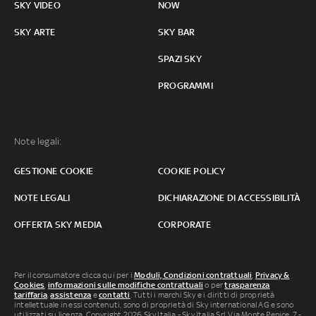
SKY VIDEO
NOW
SKY ARTE
SKY BAR
SPAZI SKY
PROGRAMMI
Note legali:
GESTIONE COOKIE
COOKIE POLICY
NOTE LEGALI
DICHIARAZIONE DI ACCESSIBILITÀ
OFFERTA SKY MEDIA
CORPORATE
Per il consumatore clicca qui per i
Moduli, Condizioni contrattuali
,
Privacy &
Cookies
,
informazioni sulle modifiche contrattuali
o per
trasparenza
tariffaria
,
assistenza
e
contatti
. Tutti i marchi Sky e i diritti di proprietà
intellettuale in essi contenuti, sono di proprietà di Sky international AG e sono
utilizzati su licenza. Copyright 2026 Sky Italia - Sky Italia Srl Via Monte Penice, 7 -