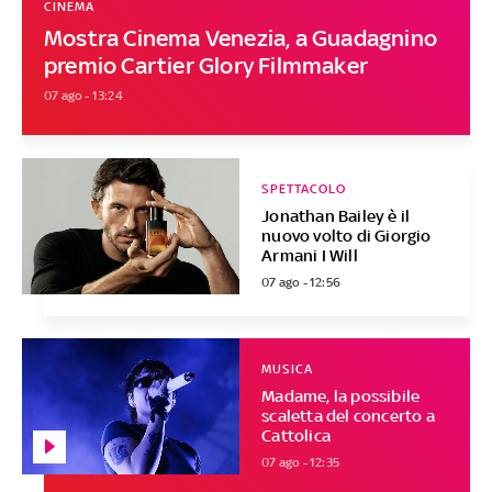
CINEMA
Mostra Cinema Venezia, a Guadagnino
premio Cartier Glory Filmmaker
07 ago - 13:24
SPETTACOLO
Jonathan Bailey è il
nuovo volto di Giorgio
Armani I Will
07 ago - 12:56
MUSICA
Madame, la possibile
scaletta del concerto a
Cattolica
07 ago - 12:35