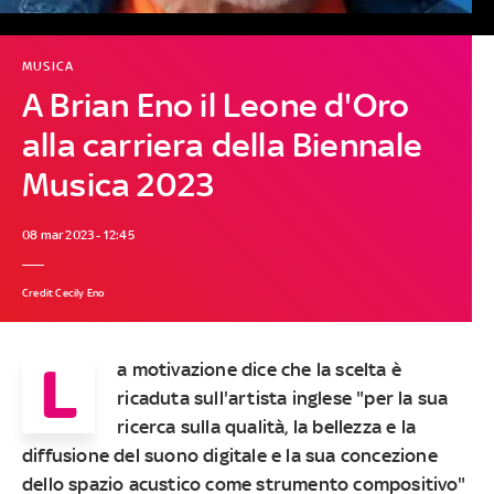
MUSICA
A Brian Eno il Leone d'Oro
alla carriera della Biennale
Musica 2023
08 mar 2023 - 12:45
Credit Cecily Eno
L
a motivazione dice che la scelta è
ricaduta sull'artista inglese "per la sua
ricerca sulla qualità, la bellezza e la
diffusione del suono digitale e la sua concezione
dello spazio acustico come strumento compositivo"