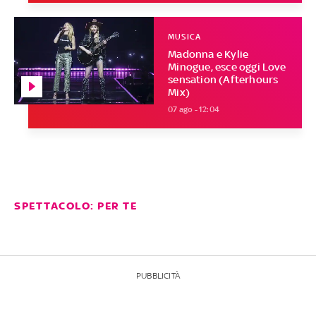
MUSICA
Madonna e Kylie
Minogue, esce oggi Love
sensation (Afterhours
Mix)
07 ago - 12:04
SPETTACOLO: PER TE
PUBBLICITÀ