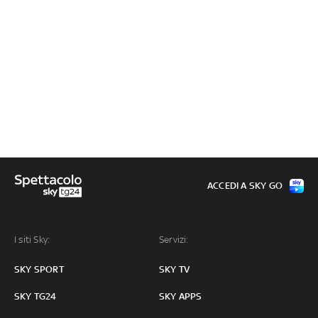
ACCEDI A SKY GO
I siti Sky:
Servizi:
SKY SPORT
SKY TV
SKY TG24
SKY APPS