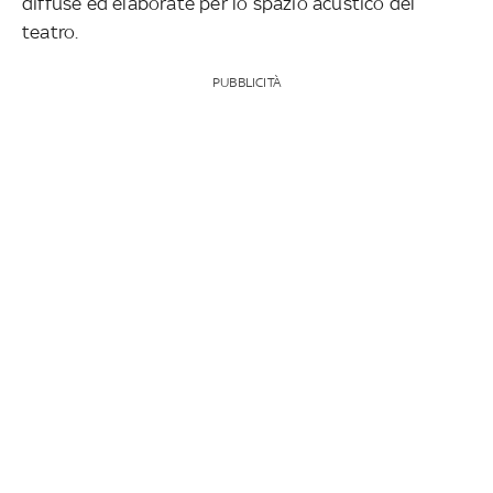
diffuse ed elaborate per lo spazio acustico del
teatro.
PUBBLICITÀ