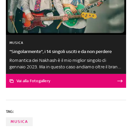
MUSICA
"Singolarmente", i 14 singoli usciti e da non perdere
Romantica dei Nakhash è il mio miglior singolo di
gennaio 2023. Ma in questo caso andiamo oltre il brano
perché la band della frontwoman Elisabetta Rosso è una
delle più originali e interessanti realtà degli ultimi anni.
Vai alla Fotogallery
Consideriamo che esistono dal 2014. Il loro album più
recente è Cosa Resta. Menzione speciale per Sofia Janis
e la sua Soqquadro. Le altre canzoni, scelte tra oltre 250
ascolti, sono al secondo posto a pari merito. SELEZIONE
TAG:
E SCELTA DEI BRANI A CURA DI FABRIZIO BASSO
MUSICA