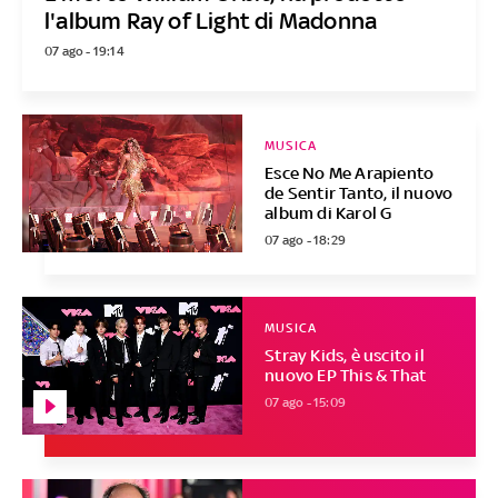
l'album Ray of Light di Madonna
07 ago - 19:14
MUSICA
Esce No Me Arapiento
de Sentir Tanto, il nuovo
album di Karol G
07 ago - 18:29
MUSICA
Stray Kids, è uscito il
nuovo EP This & That
07 ago - 15:09