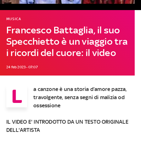
MUSICA
Francesco Battaglia, il suo
Specchietto è un viaggio tra
i ricordi del cuore: il video
24 feb 2023 - 07:07
L
a canzone è una storia d’amore pazza,
travolgente, senza segni di malizia od
ossessione
IL VIDEO E' INTRODOTTO DA UN TESTO ORIGINALE
DELL'ARTISTA