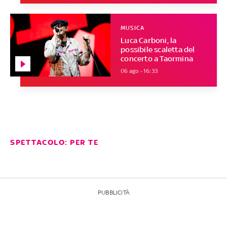
MUSICA
Luca Carboni, la
possibile scaletta del
concerto a Taormina
06 ago - 16:33
SPETTACOLO: PER TE
PUBBLICITÀ