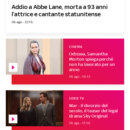
Addio a Abbe Lane, morta a 93 anni
l’attrice e cantante statunitense
06 ago - 22:16
CINEMA
Odissea, Samantha
Morton spiega perché
non ha lavorato per un
anno
06 ago - 19:13
SERIE TV
War - Il divorzio del
secolo, il teaser del legal
drama Sky Original
06 ago - 17:02