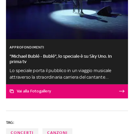
APPROFONDIMENTI
"Michael Bublé - Bublé", lo speciale è su Sky Uno. In
prima tv
Lo speciale porta il pubblico in un viaggio musicale
attraverso la straordinaria carriera del cantante
canadese che presenta sei canzoni del suo album Love
tra cui 'When You're Smiling ' e 'Such a Night'. Su Sky Uno
Vai alla Fotogallery
il 25 dicembre alle 20.10. LA FOTOGALLERY
TAG:
CONCERTI
CANZONI