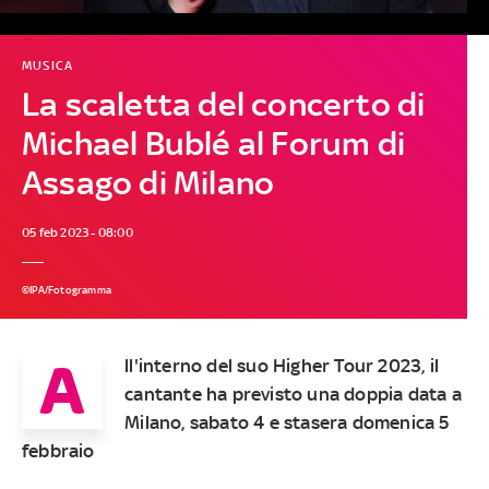
MUSICA
La scaletta del concerto di
Michael Bublé al Forum di
Assago di Milano
05 feb 2023 - 08:00
©IPA/Fotogramma
A
ll'interno del suo Higher Tour 2023, il
cantante ha previsto una doppia data a
Milano, sabato 4 e stasera domenica 5
febbraio