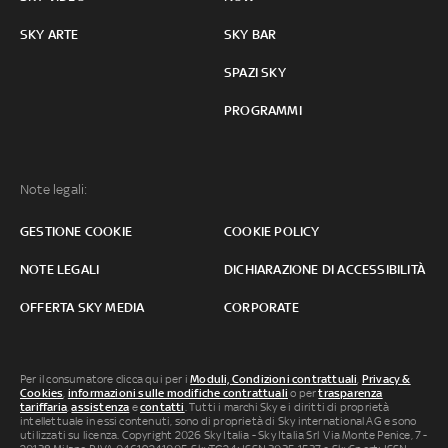
SKY ARTE
SKY BAR
SPAZI SKY
PROGRAMMI
Note legali:
GESTIONE COOKIE
COOKIE POLICY
NOTE LEGALI
DICHIARAZIONE DI ACCESSIBILITÀ
OFFERTA SKY MEDIA
CORPORATE
Per il consumatore clicca qui per i
Moduli, Condizioni contrattuali
,
Privacy &
Cookies
,
informazioni sulle modifiche contrattuali
o per
trasparenza
tariffaria
,
assistenza
e
contatti
. Tutti i marchi Sky e i diritti di proprietà
intellettuale in essi contenuti, sono di proprietà di Sky international AG e sono
utilizzati su licenza. Copyright 2026 Sky Italia - Sky Italia Srl Via Monte Penice, 7 -