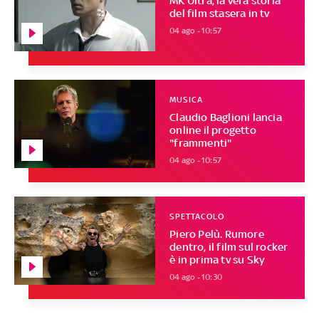
MK Ultra, la vera storia
del film stasera in tv
04 ago - 10:57
MUSICA
Claudio Baglioni lancia
online il progetto
"frammenti"
04 ago - 10:57
SPETTACOLO
Piero Pelù. Rumore
dentro, il film sul rocker
è in prima tv su Sky
04 ago - 10:30