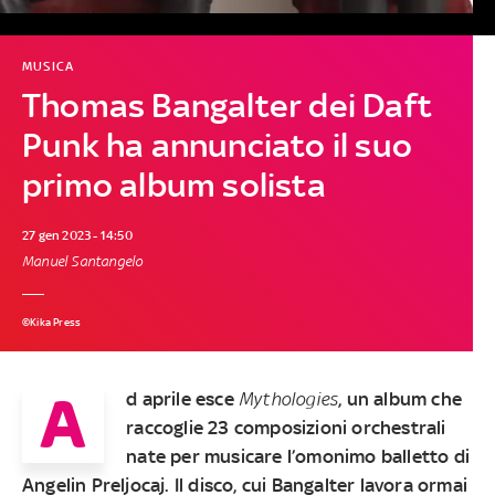
MUSICA
Thomas Bangalter dei Daft
Punk ha annunciato il suo
primo album solista
27 gen 2023 - 14:50
Manuel Santangelo
©Kika Press
A
d aprile esce
Mythologies
, un album che
raccoglie 23 composizioni orchestrali
nate per musicare l’omonimo balletto di
Angelin Preljocaj. Il disco, cui Bangalter lavora ormai