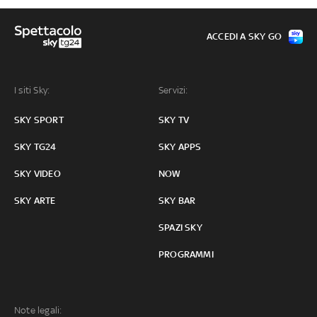
ACCEDI A SKY GO
I siti Sky:
Servizi:
SKY SPORT
SKY TV
SKY TG24
SKY APPS
SKY VIDEO
NOW
SKY ARTE
SKY BAR
SPAZI SKY
PROGRAMMI
Note legali: