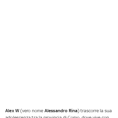
Alex
W
(vero nome
Alessandro Rina
) trascorre la sua
adolescenza tra la provincia di Como, dove vive con