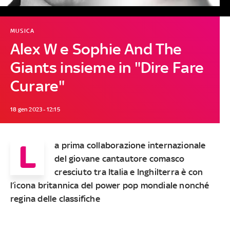
MUSICA
Alex W e Sophie And The
Giants insieme in "Dire Fare
Curare"
18 gen 2023 - 12:15
L
a prima collaborazione internazionale
del giovane cantautore comasco
cresciuto tra Italia e Inghilterra è con
l’icona britannica del power pop mondiale nonché
regina delle classifiche