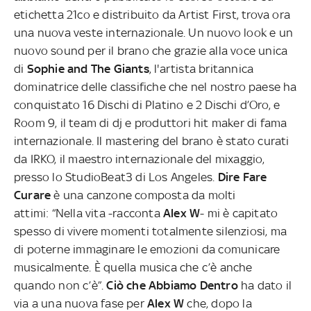
etichetta 21co e distribuito da Artist First, trova ora
una nuova veste internazionale. Un nuovo look e un
nuovo sound per il brano che grazie alla voce unica
di
Sophie and The Giants
, l'artista britannica
dominatrice delle classifiche che nel nostro paese ha
conquistato 16 Dischi di Platino e 2 Dischi d’Oro, e
Room 9, il team di dj e produttori hit maker di fama
internazionale. Il mastering del brano è stato curati
da IRKO, il maestro internazionale del mixaggio,
presso lo StudioBeat3 di Los Angeles.
Dire Fare
Curare
è una canzone composta da molti
attimi: “Nella vita -racconta
Alex W
- mi è capitato
spesso di vivere momenti totalmente silenziosi, ma
di poterne immaginare le emozioni da comunicare
musicalmente. È quella musica che c’è anche
quando non c’è”.
Ciò che Abbiamo Dentro
ha dato il
via a una nuova fase per
Alex W
che, dopo la