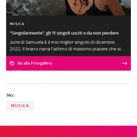
MUSICA
"Singolarmente", gli 11 singoli usciti e da non perdere
Joire di Samuela è il mio miglior singolo di dicembre
2022. Il brano narra l'attimo di massimo piacere che si
raggiunge facendo l'amore, come spiega il titolo che
richiama il verbo francese che lo definisce. Quel
Vai alla Fotogallery
momento è vissuto come il massimo della complicità tra
due persone ed è frutto di un percorso di intimità
progressiva che è, in primis, mentale. Le altre canzoni,
scelte tra oltre 250 ascolti, sono al secondo posto a pari
TAG:
merito. SELEZIONE E SCELTA DEI BRANI A CURA DI
FABRIZIO BASSO
MUSICA