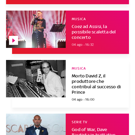
MUSICA
Coez ad Assisi, la
possibile scaletta del
concerto
04 ago - 16:32
MUSICA
Morto David Z, il
produttore che
contribuì al successo di
Prince
04 ago - 16:00
SERIE TV
God of War, Dave
Bautista in trattative