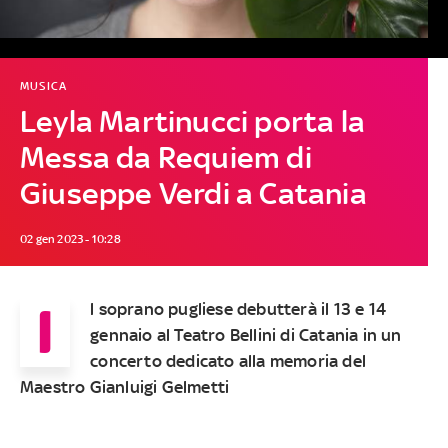
MUSICA
Leyla Martinucci porta la
Messa da Requiem di
Giuseppe Verdi a Catania
02 gen 2023 - 10:28
I
l soprano pugliese debutterà il 13 e 14
gennaio al Teatro Bellini di Catania in un
concerto dedicato alla memoria del
Maestro Gianluigi Gelmetti