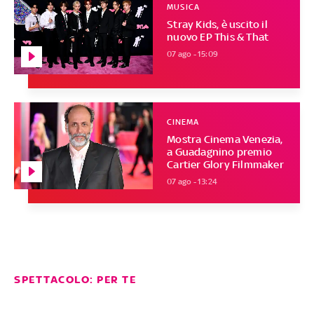
MUSICA
Stray Kids, è uscito il
nuovo EP This & That
07 ago - 15:09
CINEMA
Mostra Cinema Venezia,
a Guadagnino premio
Cartier Glory Filmmaker
07 ago - 13:24
SPETTACOLO: PER TE