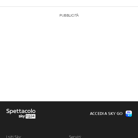
PUBBLICITÀ
ACCEDI A SKY GO
I siti Sky:
Servizi: