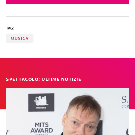
europea: 'Penso che i compositori russi come Musorgskij
o Cajkovskij siano fantastici così come Tolstoij o
Dostoevskij. Non dovremmo permettere che Putin
distrugga questo fantastico Paese'. Il presidente del
TAG:
Consiglio: 'Conoscete la mia posizione sulla guerra, ma
penso che la cultura sia un'altra cosa'
MUSICA
SPETTACOLO: ULTIME NOTIZIE