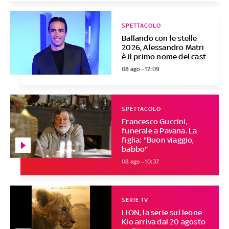
SPETTACOLO
Ballando con le stelle
2026, Alessandro Matri
è il primo nome del cast
08 ago - 12:09
SPETTACOLO
Francesco Guccini,
funerale a Pavana. La
figlia: "Buon viaggio,
babbo"
08 ago - 10:37
SERIE TV
LION, la serie sul leone
Kio arriva dal 20 agosto