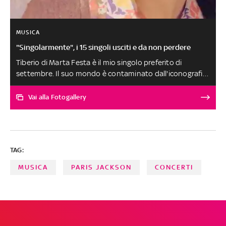
MUSICA
"Singolarmente", i 15 singoli usciti e da non perdere
Tiberio di Marta Festa è il mio singolo preferito di
settembre. Il suo mondo è contaminato dall'iconografia
della musica leggera anni ’70 e da un immaginario
vintage. I singoli precedenti hanno un gusto musicale e
Vai alla Fotogallery
una sensibilità estetica fatta di cartoline, cuscini a fiori e
tovaglie da trattoria dove tiene scheda audio e Mac: il
nuovo singolo fa parte di quel mondo. Le altre canzoni,
scelte tra oltre 250 ascolti, sono al secondo posto a pari
TAG:
merito. SELEZIONE E SCELTA DEI BRANI A CURA DI
FABRIZIO BASSO
MUSICA
PARIS JACKSON
CONCERTI