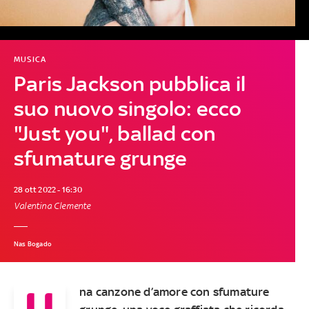
MUSICA
Paris Jackson pubblica il
suo nuovo singolo: ecco
"Just you", ballad con
sfumature grunge
28 ott 2022 - 16:30
Valentina Clemente
Nas Bogado
U
na canzone d’amore con sfumature