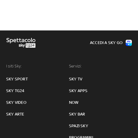
ACCEDI A SKY GO
I siti Sky:
Servizi:
SKY SPORT
SKY TV
SKY TG24
SKY APPS
SKY VIDEO
NOW
SKY ARTE
SKY BAR
SPAZI SKY
PROGRAMMI