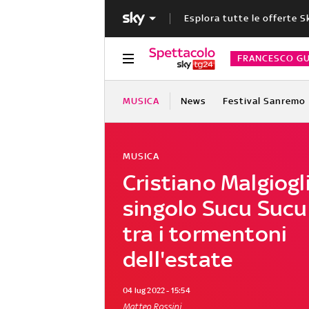
Esplora tutte le offerte S
FRANCESCO GU
MUSICA
News
Festival Sanremo
MUSICA
Cristiano Malgiogli
singolo Sucu Sucu 
tra i tormentoni
dell'estate
04 lug 2022 - 15:54
Matteo Rossini