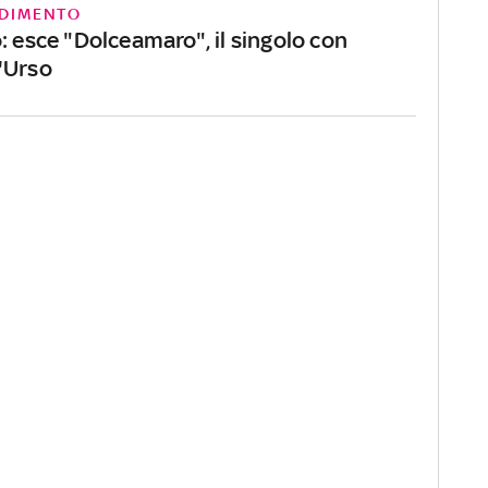
DIMENTO
: esce "Dolceamaro", il singolo con
'Urso