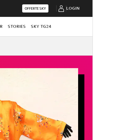
LOGIN
OFFERTE SKY
OR
STORIES
SKY TG24