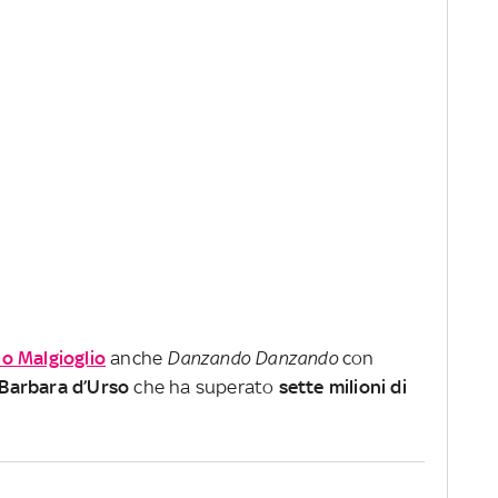
no Malgioglio
anche
Danzando Danzando
con
Barbara d’Urso
che ha superato
s
ette
milioni di