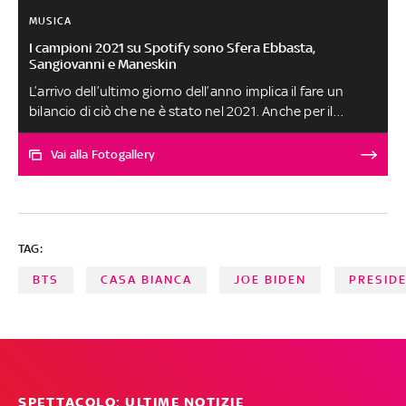
MUSICA
I campioni 2021 su Spotify sono Sfera Ebbasta,
Sangiovanni e Maneskin
L’arrivo dell’ultimo giorno dell’anno implica il fare un
bilancio di ciò che ne è stato nel 2021. Anche per il
mondo della musica. Spotify Italia ha così decretato i veri
vincitori di questa annata musicale, ecco quindi tutti i
Vai alla Fotogallery
cantanti che ne sono stati protagonisti. Ci sono vecchie
conoscenze, ma anche nuovi artisti che siamo sicuri, non
smetteranno di stupire
TAG:
BTS
CASA BIANCA
JOE BIDEN
PRESID
SPETTACOLO: ULTIME NOTIZIE