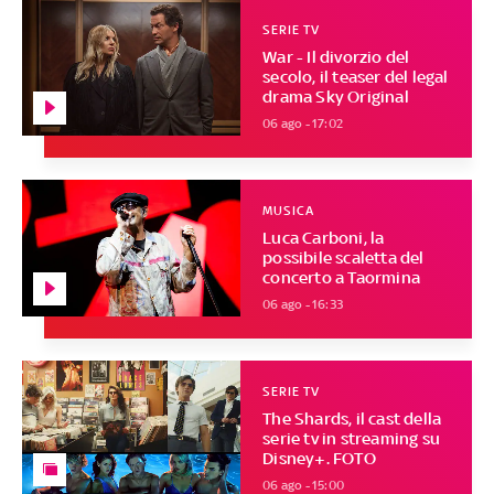
SERIE TV
War - Il divorzio del
secolo, il teaser del legal
drama Sky Original
06 ago - 17:02
MUSICA
Luca Carboni, la
possibile scaletta del
concerto a Taormina
06 ago - 16:33
SERIE TV
The Shards, il cast della
serie tv in streaming su
Disney+. FOTO
06 ago - 15:00