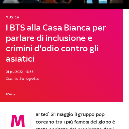
MUSICA
I BTS alla Casa Bianca per
parlare di inclusione e
crimini d'odio contro gli
asiatici
01 giu 2022 - 16:35
Camilla Sernagiotto
©Getty
M
artedì 31 maggio il gruppo pop
coreano tra i più famosi del globo è