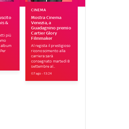
CINEMA
uscito
Mostra Cinema
his &
Venezia, a
Guadagnino premio
Cartier Glory
tti più
Filmmaker
iamo
i album
Al regista il prestigioso
 Per
riconoscimento alla
carriera sarà
consegnato martedì 8
settembre al...
07 ago - 13:24