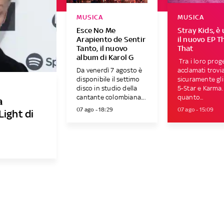
MUSICA
MUSICA
Esce No Me
Stray Kids, è 
Arapiento de Sentir
il nuovo EP T
Tanto, il nuovo
That
album di Karol G
Tra i loro proge
Da venerdì 7 agosto è
acclamati trov
disponibile il settimo
sicuramente gl
disco in studio della
5-Star e Karma.
cantante colombiana....
quanto...
a
07 ago - 18:29
07 ago - 15:09
Light di