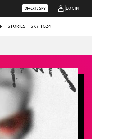
LOGIN
OFFERTE SKY
OR
STORIES
SKY TG24