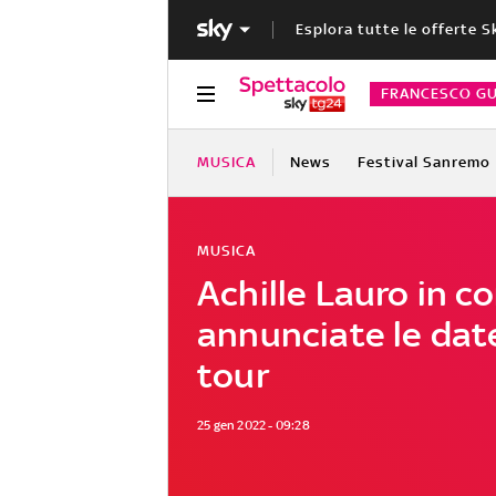
Esplora tutte le offerte S
FRANCESCO GU
MUSICA
News
Festival Sanremo
MUSICA
Achille Lauro in c
annunciate le dat
tour
25 gen 2022 - 09:28