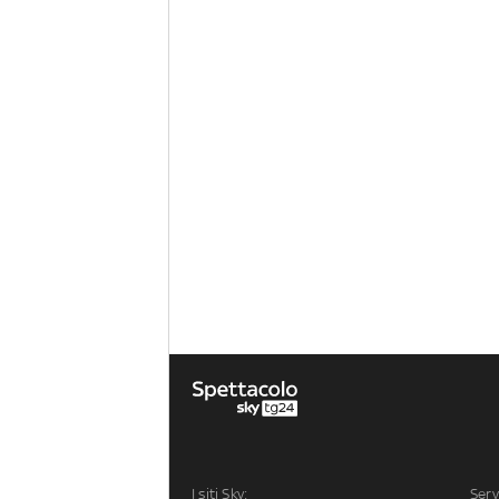
I siti Sky:
Serv