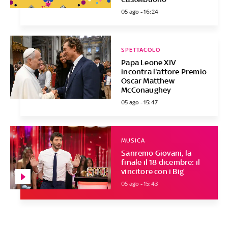
05 ago - 16:24
SPETTACOLO
Papa Leone XIV
incontra l'attore Premio
Oscar Matthew
McConaughey
05 ago - 15:47
MUSICA
Sanremo Giovani, la
finale il 18 dicembre: il
vincitore con i Big
05 ago - 15:43