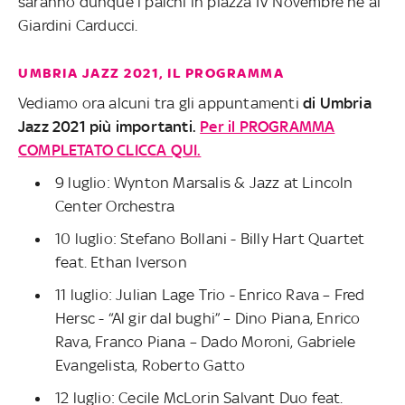
saranno dunque i palchi in piazza IV Novembre né ai
Giardini Carducci.
UMBRIA JAZZ 2021, IL PROGRAMMA
Vediamo ora alcuni tra gli appuntamenti
di Umbria
Jazz 2021 più importanti.
Per il PROGRAMMA
COMPLETATO CLICCA QUI.
9 luglio: Wynton Marsalis & Jazz at Lincoln
Center Orchestra
10 luglio: Stefano Bollani - Billy Hart Quartet
feat. Ethan Iverson
11 luglio: Julian Lage Trio - Enrico Rava – Fred
Hersc - “Al gir dal bughi” – Dino Piana, Enrico
Rava, Franco Piana – Dado Moroni, Gabriele
Evangelista, Roberto Gatto
12 luglio: Cecile McLorin Salvant Duo feat.