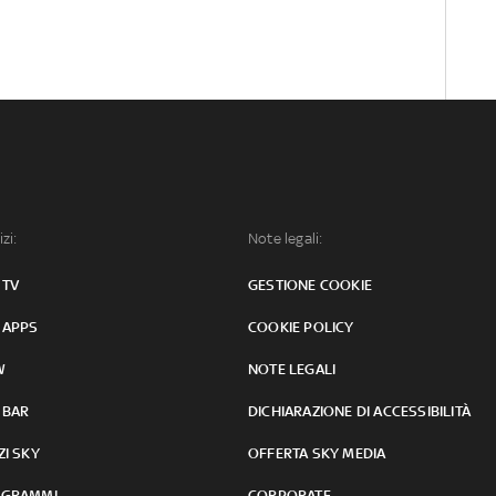
izi:
Note legali:
 TV
GESTIONE COOKIE
 APPS
COOKIE POLICY
W
NOTE LEGALI
 BAR
DICHIARAZIONE DI ACCESSIBILITÀ
ZI SKY
OFFERTA SKY MEDIA
GRAMMI
CORPORATE