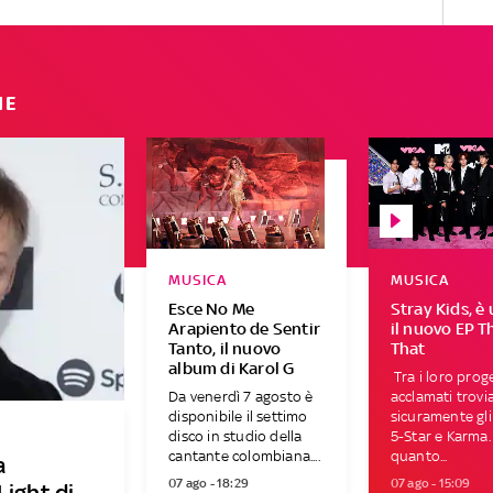
IE
MUSICA
MUSICA
Esce No Me
Stray Kids, è 
Arapiento de Sentir
il nuovo EP T
Tanto, il nuovo
That
album di Karol G
Tra i loro proge
Da venerdì 7 agosto è
acclamati trov
disponibile il settimo
sicuramente gl
disco in studio della
5-Star e Karma.
cantante colombiana....
quanto...
a
07 ago - 18:29
07 ago - 15:09
Light di