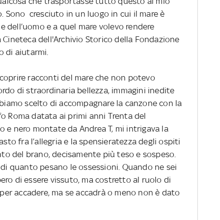
qualcosa che trasportasse tutto questo al mio
. Sono cresciuto in un luogo in cui il mare è
e dell’uomo e a quel mare volevo rendere
 Cineteca dell'Archivio Storico della Fondazione
 di aiutarmi.
coprire racconti del mare che non potevo
rdo di straordinaria bellezza, immagini inedite
abbiamo scelto di accompagnare la canzone con la
fo Roma datata ai primi anni Trenta del
o e nero montate da Andrea T, mi intrigava la
sto fra l’allegria e la spensieratezza degli ospiti
onto del brano, decisamente più teso e sospeso.
a di quanto pesano le ossessioni. Quando ne sei
ro di essere vissuto, ma costretto al ruolo di
ta per accadere, ma se accadrà o meno non è dato