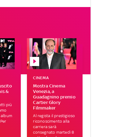
CINEMA
uscito
Mostra Cinema
his &
Venezia, a
Guadagnino premio
Cartier Glory
tti più
Filmmaker
iamo
i album
Al regista il prestigioso
 Per
riconoscimento alla
carriera sarà
consegnato martedì 8