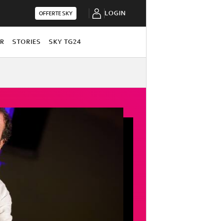
LOGIN
OFFERTE SKY
OR
STORIES
SKY TG24