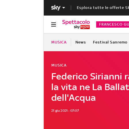
Esplora tutte le offerte S
FRANCESCO GU
MUSICA
News
Festival Sanremo
MUSICA
Federico Sirianni 
la vita ne La Balla
dell'Acqua
21 giu 2021 - 07:07