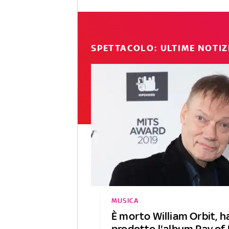
SPETTACOLO: ULTIME NOTIZ
MUSICA
È morto William Orbit, h
prodotto l'album Ray of 