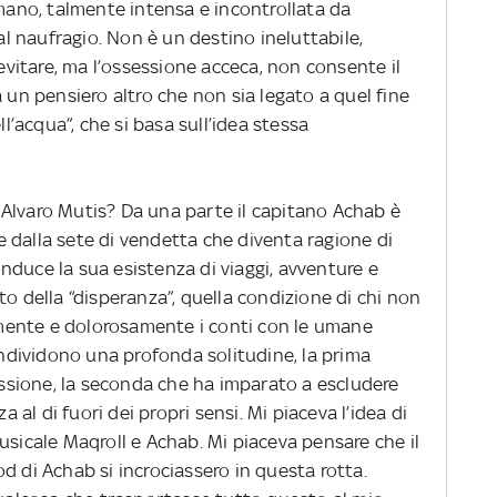
umano, talmente intensa e incontrollata da
 al naufragio. Non è un destino ineluttabile,
 evitare, ma l’ossessione acceca, non consente il
a un pensiero altro che non sia legato a quel fine
ll’acqua”, che si basa sull’idea stessa
Alvaro Mutis? Da una parte il capitano Achab è
 dalla sete di vendetta che diventa ragione di
conduce la sua esistenza di viaggi, avventure e
to della “disperanza”, quella condizione di chi non
mente e dolorosamente i conti con le umane
condividono una profonda solitudine, la prima
sessione, la seconda che ha imparato a escludere
l di fuori dei propri sensi. Mi piaceva l’idea di
usicale Maqroll e Achab. Mi piaceva pensare che il
d di Achab si incrociassero in questa rotta.