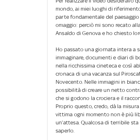
Per realizzare il video desideravo 
mondo, ai miei luoghi di riferimento
parte fondamentale del paesaggio 
omaggio: perciò mi sono recato alla
Ansaldo di Genova e ho chiesto loro
Ho passato una giornata intera a s
immaginare, documenti e diari di bo
nella ricchissima cineteca e così 
cronaca di una vacanza sul Pirosca
Novecento. Nelle immagini in bianc
possibilità di creare un netto contra
che si godono la crociera e il racc
Proprio questo, credo, dà la misur
vittima ogni momento non è più libe
un’attesa. Qualcosa di terribile s
saperlo.