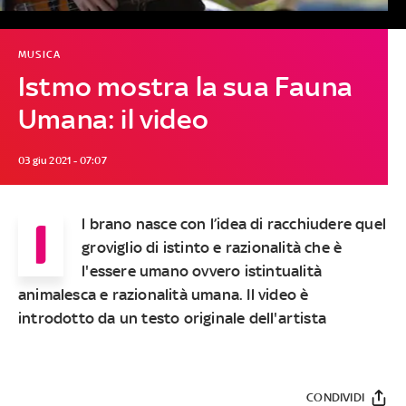
MUSICA
Istmo mostra la sua Fauna
Umana: il video
03 giu 2021 - 07:07
I
l brano nasce con l’idea di racchiudere quel
groviglio di istinto e razionalità che è
l'essere umano ovvero istintualità
animalesca e razionalità umana. Il video è
introdotto da un testo originale dell'artista
CONDIVIDI