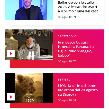
Ballando con le stelle
2026, Alessandro Matri
è il primo nome del cast
08 ago - 12:09
SPETTACOLO
Francesco Guccini,
funerale a Pavana. La
figlia: "Buon viaggio,
babbo"
08 ago - 10:37
SERIE TV
LION, la serie sul leone
Kio arriva dal 20 agosto
su Disney+
08 ago - 10:04