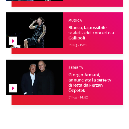
MUSICA
Blanco, la possibile
scaletta del concerto a
Gallipoli
31 lug - 15:15
SERIE TV
Giorgio Armani,
annunciata la serie tv
diretta da Ferzan
Özpetek
31 lug - 14:52