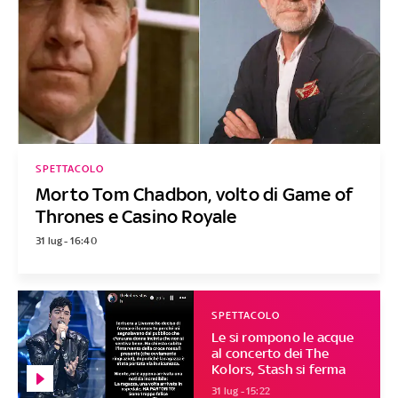
SPETTACOLO
Morto Tom Chadbon, volto di Game of
Thrones e Casino Royale
31 lug - 16:40
SPETTACOLO
Le si rompono le acque
al concerto dei The
Kolors, Stash si ferma
31 lug - 15:22