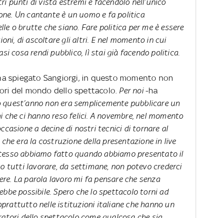
i punti di vista estremi e facendolo nell’unico
nzone. Un cantante è un uomo e fa politica
le o brutte che siano. Fare politica per me è essere
ioni, di ascoltare gli altri. E nel momento in cui
si cosa rendi pubblico, lì stai già facendo politica.
me ha spiegato Sangiorgi, in questo momento non
tori del mondo dello spettacolo
. Per noi
-ha
 quest’anno non era semplicemente pubblicare un
i che ci hanno reso felici. A novembre, nel momento
ccasione a decine di nostri tecnici di tornare al
 che era la costruzione della presentazione in live
stesso abbiamo fatto quando abbiamo presentato il
to tutti lavorare, da settimane, non potevo crederci
re. La parola lavoro mi fa pensare che senza
ebbe possibile. Spero che lo spettacolo torni ad
soprattutto nelle istituzioni italiane che hanno un
ratori dello spettacolo come qualcosa che sia