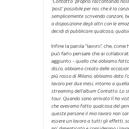
“Contatto” proprio raccontando nostr
‘post’ possibile per noi, che è la ca
semplicemente scrivendo canzoni, bel
a disposizione degli altri con le emoz
decidi di pubblicare qualcosa, qualsia
Infine la parola “lavoro”, che, co
può farlo pensare che ai collabora
aggiunto -
quello che abbiamo fatto
disco, abbiamo creato delle occasion
più rosso di Milano, abbiamo dato l’o
lavoro per due mesi, intorno a quella
streaming dell’album Contatto. Lo 
tour. Quando sono arrivato lì ho vis
che avevamo fatto qualcosa del gene
queste persone il mio lavoro non sar
essere un lavoro a tutti gli effetti, 
po’ dimenticato e considerano i lavo