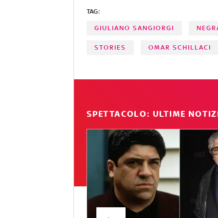
TAG:
GIULIANO SANGIORGI
NEGR
STORIES
OMAR SCHILLACI
SPETTACOLO: ULTIME NOTIZ