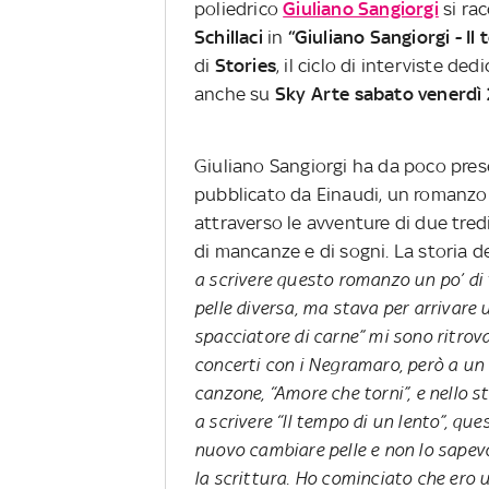
poliedrico
Giuliano Sangiorgi
si rac
Schillaci
in
“Giuliano Sangiorgi - Il
di
Stories
, il ciclo di interviste d
anche su
Sky Arte sabato venerdì 
Giuliano Sangiorgi ha da poco prese
pubblicato da Einaudi, un romanzo 
attraverso le avventure di due tredi
di mancanze e di sogni. La storia de
a scrivere questo romanzo un po’ d
pelle diversa, ma stava per arrivare
spacciatore di carne” mi sono ritrov
concerti con i Negramaro, però a un
canzone, “Amore che torni”, e nello s
a scrivere “Il tempo di un lento”, q
nuovo cambiare pelle e non lo sapev
la scrittura. Ho cominciato che ero u