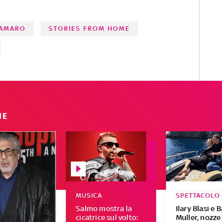
AMARO
STORIES FROM HOME
IE
MUSICA
SPETTACOLO
Salmo mostra la
Ilary Blasi e 
cicatrice sul volto:
Muller, nozze