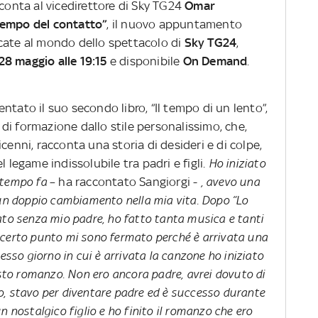
conta al vicedirettore di Sky TG24
Omar
 tempo del contatto”
, il nuovo appuntamento
edicate al mondo dello spettacolo di
Sky TG24
,
28 maggio alle 19:15
e disponibile
On Demand
.
ntato il suo secondo libro, “Il tempo di un lento”,
di formazione dallo stile personalissimo, che,
cenni, racconta una storia di desideri e di colpe,
l legame indissolubile tra padri e figli.
Ho iniziato
i tempo fa
– ha raccontato Sangiorgi -
, avevo una
 un doppio cambiamento nella mia vita. Dopo “Lo
ato senza mio padre, ho fatto tanta musica e tanti
 certo punto mi sono fermato perché è arrivata una
tesso giorno in cui è arrivata la canzone ho iniziato
uesto romanzo. Non ero ancora padre, avrei dovuto di
o, stavo per diventare padre ed è successo durante
n nostalgico figlio e ho finito il romanzo che ero