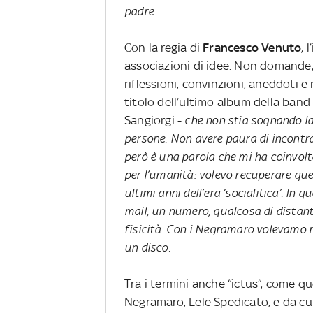
padre
.
Con la regia di
Francesco Venuto
, 
associazioni di idee. Non domande, 
riflessioni, convinzioni, aneddoti e r
titolo dell’ultimo album della band
Sangiorgi -
che non stia sognando la 
persone. Non avere paura di incontra
però è una parola che mi ha coinvo
per l’umanità: volevo recuperare quel
ultimi anni dell’era ‘socialitica’. I
mail, un numero, qualcosa di distant
fisicità. Con i Negramaro volevamo r
un disco.
Tra i termini anche “ictus”, come que
Negramaro, Lele Spedicato, e da c