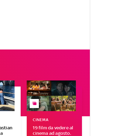
CINEMA
Bastian
19 film da vedere al
 a
cinema ad agosto.