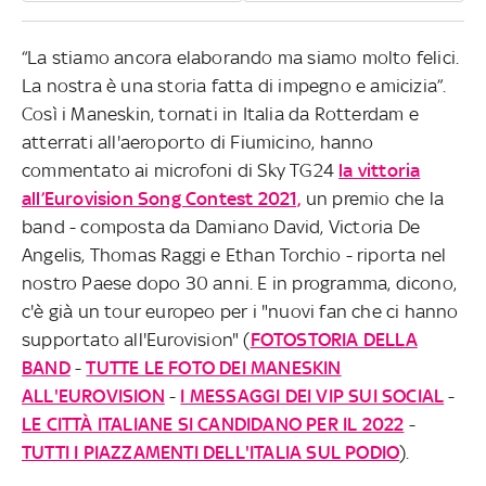
“La stiamo ancora elaborando ma siamo molto felici.
La nostra è una storia fatta di impegno e amicizia”.
Così i Maneskin, tornati in Italia da Rotterdam e
atterrati all'aeroporto di Fiumicino, hanno
commentato ai microfoni di Sky TG24
la vittoria
all’Eurovision Song Contest 2021,
un premio che la
band - composta da Damiano David, Victoria De
Angelis, Thomas Raggi e Ethan Torchio - riporta nel
nostro Paese dopo 30 anni. E in programma, dicono,
c'è già un tour europeo per i "nuovi fan che ci hanno
supportato all'Eurovision" (
FOTOSTORIA DELLA
BAND
-
TUTTE LE FOTO DEI MANESKIN
ALL'EUROVISION
-
I MESSAGGI DEI VIP SUI SOCIAL
-
LE CITTÀ ITALIANE SI CANDIDANO PER IL 2022
-
TUTTI I PIAZZAMENTI DELL'ITALIA SUL PODIO
).