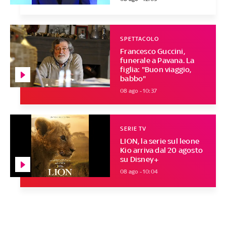
SPETTACOLO
Francesco Guccini,
funerale a Pavana. La
figlia: "Buon viaggio,
babbo"
08 ago - 10:37
SERIE TV
LION, la serie sul leone
Kio arriva dal 20 agosto
su Disney+
08 ago - 10:04