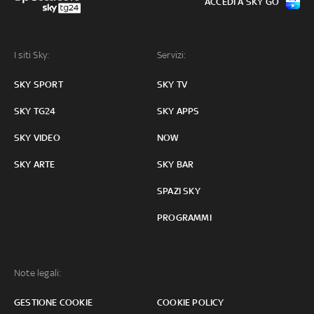
ACCEDI A SKY GO
I siti Sky:
Servizi:
SKY SPORT
SKY TV
SKY TG24
SKY APPS
SKY VIDEO
NOW
SKY ARTE
SKY BAR
SPAZI SKY
PROGRAMMI
Note legali:
GESTIONE COOKIE
COOKIE POLICY