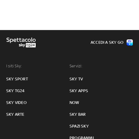
ACCEDI A SKY GO
I siti Sky:
Servizi:
SKY SPORT
SKY TV
SKY TG24
SKY APPS
SKY VIDEO
NOW
SKY ARTE
SKY BAR
SPAZI SKY
PROGRAMMI