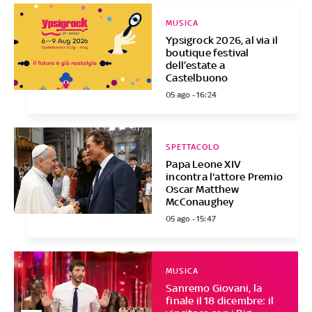
MUSICA
Ypsigrock 2026, al via il
boutique festival
dell’estate a
Castelbuono
05 ago - 16:24
SPETTACOLO
Papa Leone XIV
incontra l'attore Premio
Oscar Matthew
McConaughey
05 ago - 15:47
MUSICA
Sanremo Giovani, la
finale il 18 dicembre: il