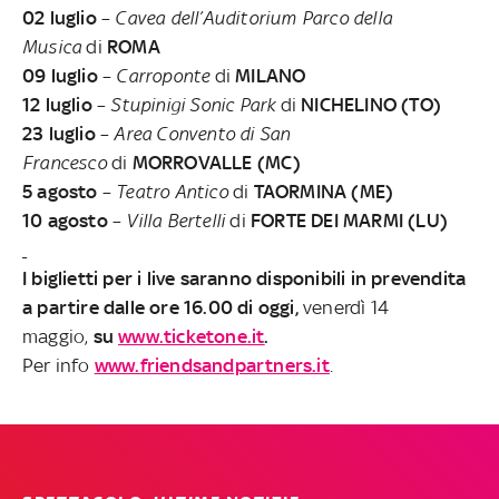
02 luglio
–
Cavea dell’Auditorium Parco della
Musica
di
ROMA
09 luglio
–
Carroponte
di
MILANO
12 luglio
–
Stupinigi Sonic Park
di
NICHELINO (TO)
23 luglio
–
Area Convento di San
Francesco
di
MORROVALLE (MC)
5 agosto
–
Teatro Antico
di
TAORMINA
(ME)
10 agosto
–
Villa Bertelli
di
FORTE DEI MARMI (LU)
I biglietti per i live
saranno disponibili in prevendita
a partire dalle ore 16.00 di oggi,
venerdì 14
maggio,
su
www.ticketone.it
.
Per info
www.friendsandpartners.it
.