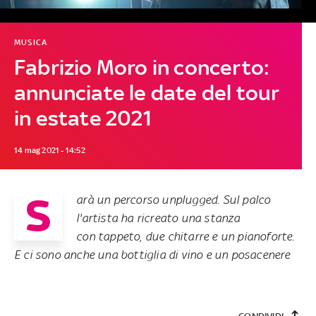
MUSICA
Fabrizio Moro in concerto:
annunciate le date del tour
in estate 2021
14 mag 2021 - 14:52
S
arà un percorso unplugged. Sul palco
l'artista ha ricreato una stanza
con tappeto, due chitarre e un pianoforte.
E ci sono anche una bottiglia di vino e un posacenere