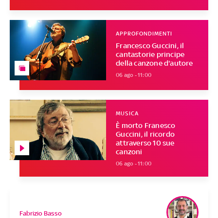
APPROFONDIMENTI
Francesco Guccini, il
cantastorie principe
della canzone d'autore
06 ago - 11:00
MUSICA
È morto Franesco
Guccini, il ricordo
attraverso 10 sue
canzoni
06 ago - 11:00
Fabrizio Basso