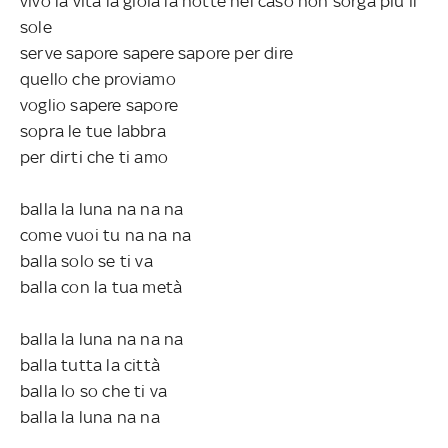
vivo la vita la gioia la notte nel caso non sorga più il
sole
serve sapore sapere sapore per dire
quello che proviamo
voglio sapere sapore
sopra le tue labbra
per dirti che ti amo
balla la luna na na na
come vuoi tu na na na
balla solo se ti va
balla con la tua metà
balla la luna na na na
balla tutta la città
balla lo so che ti va
balla la luna na na