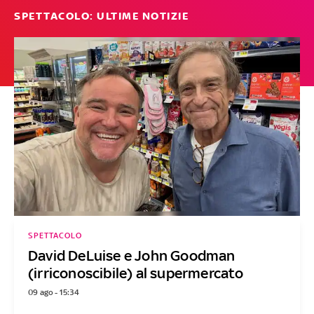
SPETTACOLO: ULTIME NOTIZIE
SPETTACOLO
David DeLuise e John Goodman
(irriconoscibile) al supermercato
09 ago - 15:34