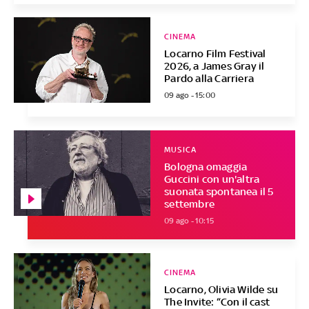
CINEMA
Locarno Film Festival
2026, a James Gray il
Pardo alla Carriera
09 ago - 15:00
MUSICA
Bologna omaggia
Guccini con un'altra
suonata spontanea il 5
settembre
09 ago - 10:15
CINEMA
Locarno, Olivia Wilde su
The Invite: “Con il cast