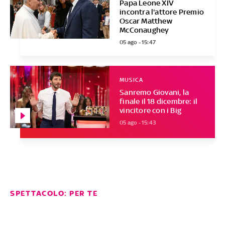
Papa Leone XIV
incontra l'attore Premio
Oscar Matthew
McConaughey
05 ago - 15:47
MUSICA
Sanremo Giovani, la
finale il 18 dicembre: il
vincitore con i Big
05 ago - 15:43
SPETTACOLO: PER TE