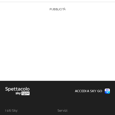
PUBBLICITÀ
ACCEDI A SKY GO
I siti Sky:
Servizi: