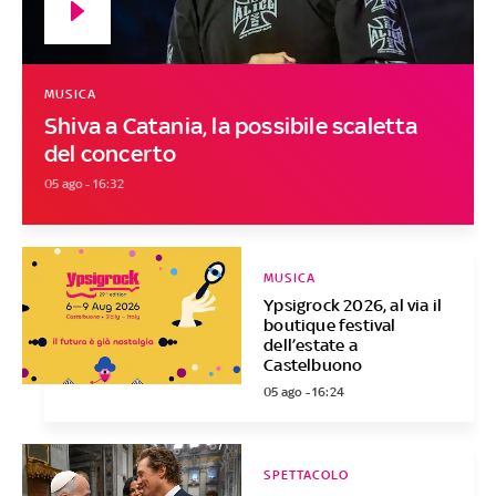
MUSICA
Shiva a Catania, la possibile scaletta
del concerto
05 ago - 16:32
MUSICA
Ypsigrock 2026, al via il
boutique festival
dell’estate a
Castelbuono
05 ago - 16:24
SPETTACOLO