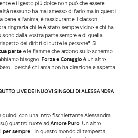
ente e il gesto più dolce non può che essere
realtà nessuno ha mai smesso di farlo ma in questi
Fa bene all'anima, è rassicurante. I clacson
ra ringrazia chi le è stato sempre vicino e chi ha
o sono dalla vostra parte sempre e di quella
 rispetto dei diritti di tutte le persone". Si
 tua parte
e le fiamme che ardono sullo schermo
ui abbiamo bisogno.
Forza e Coraggio
è un altro
bero... perché chi ama non ha direzione e aspetta
BUTTO LIVE DEI NUOVI SINGOLI DI ALESSANDRA
 quindi con una intro fischiettante Alessandra
 su) quattro ruote ad
Amore Puro
. Un altro
i per sempre
... in questo mondo di tempesta: