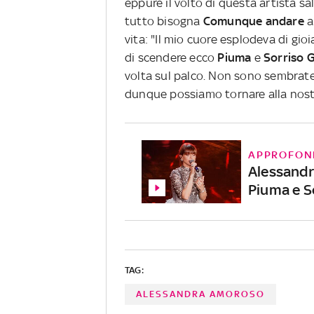
eppure il volto di questa artista s
tutto bisogna
Comunque andare
a
vita: "Il mio cuore esplodeva di gi
di scendere ecco
Piuma
e
Sorriso 
volta sul palco. Non sono sembrate
dunque possiamo tornare alla nost
APPROFON
Alessandr
Piuma e S
TAG:
ALESSANDRA AMOROSO