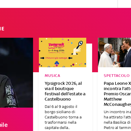
IE
MUSICA
SPETTACOLO
Ypsigrock 2026, al
Papa Leone X
via il boutique
incontra l'at
festival dell’estate a
Premio Osca
Castelbuono
Matthew
McConaughe
Dal 6 al 9 agosto il
borgo siciliano di
Un incontro in
Castelbuono torna a
ha attirato l’at
trasformarsi nella
nella Basilica d
ile
capitale della...
Pietro al termine