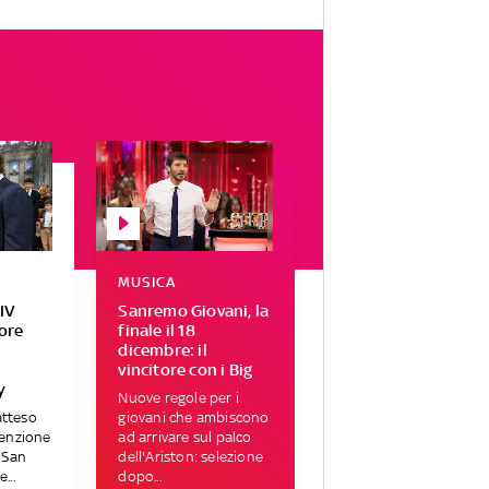
MUSICA
IV
Sanremo Giovani, la
tore
finale il 18
r
dicembre: il
vincitore con i Big
y
Nuove regole per i
atteso
giovani che ambiscono
tenzione
ad arrivare sul palco
i San
dell'Ariston: selezione
...
dopo...