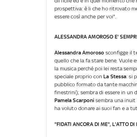
difficile ed è in quel momento che
prospettiva: è li che ho ritrovato 
essere così anche per voi".
ALESSANDRA AMOROSO E' SEMPRE
Alessandra Amoroso
sconfigge il 
quello che la fa stare bene. Vuole e
la musica perché poi lei resta semp
speciale proprio con
La Stessa
: si
pubblico formato da tante macchin
finestrini); sembra di essere in un 
Pamela Scarponi
sembra una inuit 
ha voluto donare ai suoi fan e a tu
"FIDATI ANCORA DI ME", L'ATTO 