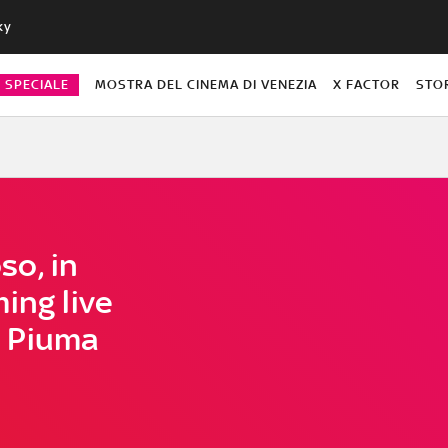
ky
O SPECIALE
MOSTRA DEL CINEMA DI VENEZIA
X FACTOR
STO
o, in
ing live
 Piuma