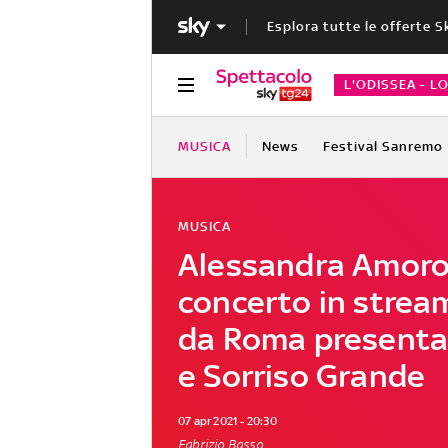
Esplora tutte le offerte S
L'ODISSEA - L
MUSICA
News
Festival Sanremo
MUSICA
Alessandra Amoros
concerto in stream
da Roma presenta
e Sorriso Grande
07 apr 2021 - 20:30
Fabrizio Basso