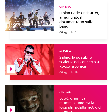
CINEMA
Linkin Park: Unshatter,
annunciato il
documentario sulla
band
06 ago - 14:41
MUSICA
Salmo, la possibile
scaletta del concerto a
Roccella Jonica
06 ago - 14:19
CINEMA
Lee Cronin - La
mummia, rimossa la
locandina dalle metro di
Londra