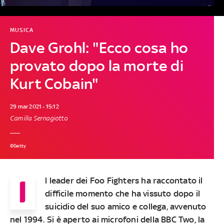
MUSICA
Dave Grohl: "Ecco cosa ho
provato dopo la morte di
Kurt Cobain"
29 mar 2021 - 15:12
Camilla Sernagiotto
©Getty
I
l leader dei Foo Fighters ha raccontato il
difficile momento che ha vissuto dopo il
suicidio del suo amico e collega, avvenuto
nel 1994. Si è aperto ai microfoni della BBC Two, la