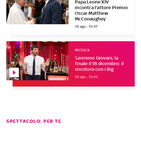
Papa Leone XIV
incontra l'attore Premio
Oscar Matthew
McConaughey
05 ago - 15:47
MUSICA
Sanremo Giovani, la
finale il 18 dicembre: il
vincitore con i Big
05 ago - 15:43
SPETTACOLO: PER TE