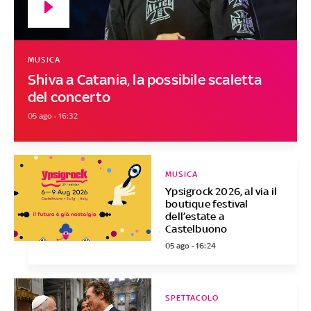
MUSICA
Shiva a Catania, la possibile scaletta
del concerto
05 ago - 16:32
MUSICA
Ypsigrock 2026, al via il
boutique festival
dell’estate a
Castelbuono
05 ago - 16:24
SPETTACOLO