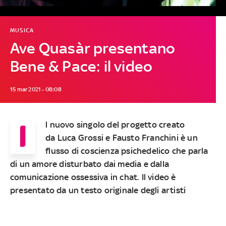
MUSICA
Ave Quasàr presentano
Bene & Pace: il video
15 mar 2021 - 08:08
I
l nuovo singolo del progetto creato
da
Luca Grossi
e
Fausto Franchini
è un
flusso di coscienza psichedelico che parla
di un amore disturbato dai media e dalla
comunicazione ossessiva in chat. Il video è
presentato da un testo originale degli artisti