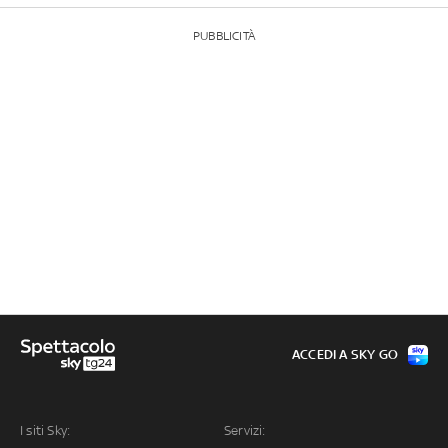
PUBBLICITÀ
ACCEDI A SKY GO
I siti Sky:
Servizi: