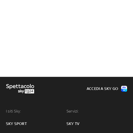
ACCEDI A SKY GO
I siti Sky:
Servizi:
SKY SPORT
SKY TV