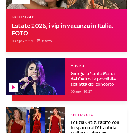
SPETTACOLO
Estate 2026, i vip in vacanza in Italia.
FOTO
03 ago - 19:51
8 foto
MUSICA
Giorgia a Santa Maria
del Cedro, la possibile
scaletta del concerto
03 ago - 16:27
SPETTACOLO
Letizia Ortiz, l'abito con
lo spacco all'Atlàntida
Mallorca Film Fest