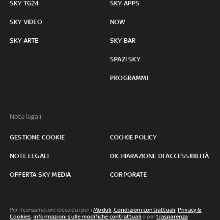
SKY TG24
SKY APPS
SKY VIDEO
NOW
SKY ARTE
SKY BAR
SPAZI SKY
PROGRAMMI
Note legali:
GESTIONE COOKIE
COOKIE POLICY
NOTE LEGALI
DICHIARAZIONE DI ACCESSIBILITÀ
OFFERTA SKY MEDIA
CORPORATE
Per il consumatore clicca qui per i
Moduli, Condizioni contrattuali
,
Privacy &
Cookies
,
informazioni sulle modifiche contrattuali
o per
trasparenza