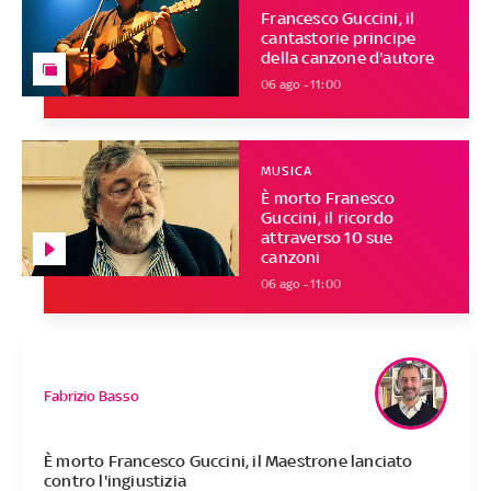
Francesco Guccini, il
cantastorie principe
della canzone d'autore
06 ago - 11:00
MUSICA
È morto Franesco
Guccini, il ricordo
attraverso 10 sue
canzoni
06 ago - 11:00
Fabrizio Basso
È morto Francesco Guccini, il Maestrone lanciato
contro l'ingiustizia