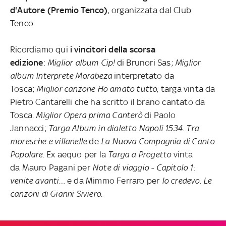
d'Autore (Premio Tenco)
, organizzata dal Club
Tenco.
Ricordiamo qui
i vincitori della scorsa
edizione
:
Miglior album
Cip!
di Brunori Sas;
Miglior
album Interprete
Morabeza
interpretato da
Tosca;
Miglior canzone
Ho amato tutto
,
targa vinta da
Pietro Cantarelli che ha scritto il brano cantato da
Tosca
. Miglior Opera prima
Canterò
di Paolo
Jannacci;
Targa Album in dialetto
Napoli 1534. Tra
moresche e villanelle
de
La Nuova Compagnia di Canto
Popolare
.
Ex aequo per la
Targa a Progetto
vinta
da Mauro Pagani per
Note di viaggio - Capitolo 1:
venite avanti…
e da Mimmo Ferraro per
Io credevo. Le
canzoni di Gianni Siviero.