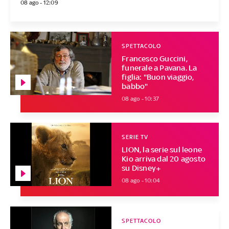
08 ago - 12:09
SPETTACOLO
Francesco Guccini,
funerale a Pavana. La
figlia: "Buon viaggio,
babbo"
08 ago - 10:37
SERIE TV
LION, la serie sul leone
Kio arriva dal 20 agosto
su Disney+
08 ago - 10:04
SPETTACOLO