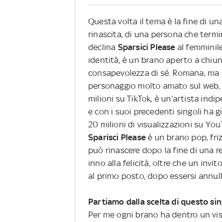
Questa volta il tema è la fine di un
rinascita, di una persona che termin
declina
Sparsici Please
al femminil
identità, è un brano aperto a chiun
consapevolezza di sé. Romana, ma m
personaggio molto amato sul web, co
milioni su TikTok, è un’artista ind
e con i suoi precedenti singoli ha g
20 milioni di visualizzazioni su Yo
Sparisci Please
è un brano pop, friz
può rinascere dopo la fine di una re
inno alla felicità, oltre che un invit
al primo posto, dopo essersi annul
Partiamo dalla scelta di questo sin
Per me ogni brano ha dentro un vi