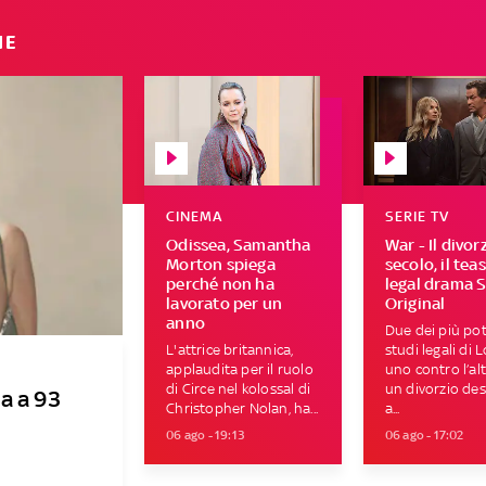
IE
CINEMA
SERIE TV
Odissea, Samantha
War - Il divor
Morton spiega
secolo, il tea
perché non ha
legal drama 
lavorato per un
Original
anno
Due dei più pot
L'attrice britannica,
studi legali di 
applaudita per il ruolo
uno contro l’al
di Circe nel kolossal di
un divorzio des
a a 93
Christopher Nolan, ha...
a...
06 ago - 19:13
06 ago - 17:02