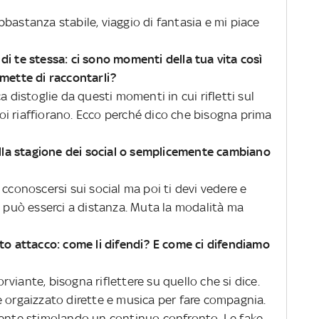
bastanza stabile, viaggio di fantasia e mi piace
i te stessa: ci sono momenti della tua vita così
rmette di raccontarli?
 distoglie da questi momenti in cui rifletti sul
 poi riaffiorano. Ecco perché dico che bisogna prima
 alla stagione dei social o semplicemente cambiano
 cconoscersi sui social ma poi ti devi vedere e
n può esserci a distanza. Muta la modalità ma
tto attacco: come li difendi? E come ci difendiamo
viante, bisogna riflettere su quello che si dice.
e orgaizzato dirette e musica per fare compagnia.
gente stimolando un continuo confronto. Le fake