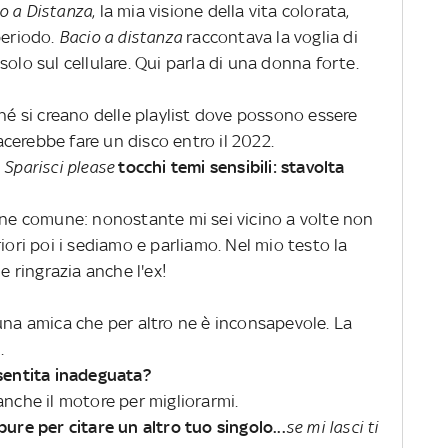
o a Distanza
, la mia visione della vita colorata,
periodo.
Bacio a distanza
raccontava la voglia di
olo sul cellulare. Qui parla di una donna forte.
ché si creano delle playlist dove possono essere
iacerebbe fare un disco entro il 2022.
n
Sparisci please
tocchi temi sensibili: stavolta
dine comune: nonostante mi sei vicino a volte non
iori poi i sediamo e parliamo. Nel mio testo la
e ringrazia anche l'ex!
una amica che per altro ne è inconsapevole. La
.
 sentita inadeguata?
anche il motore per migliorarmi.
pure per citare un altro tuo singolo...
se mi lasci ti