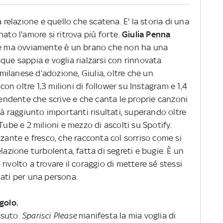
a relazione e quello che scatena. E' la storia di una
ato l'amore si ritrova più forte.
Giulia Penna
e ma ovviamente è un brano che non ha una
que sappia e voglia rialzarsi con rinnovata
ilanese d’adozione, Giulia, oltre che un
n oltre 1,3 milioni di follower su Instagram e 1,4
ipendente che scrive e che canta le proprie canzoni
ià raggiunto importanti risultati, superando oltre
uTube e 2
milioni e mezzo di ascolti su Spotify.
zante e fresco, che racconta col sorriso come si
lazione turbolenta, fatta di segreti e bugie. È un
o rivolto a trovare il coraggio di mettere sé stessi
lati per una persona.
golo.
ssuto.
Sparisci Please
manifesta la mia voglia di