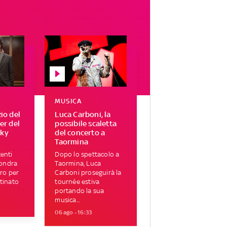
MUSICA
zio del
Luca Carboni, la
ser del
possibile scaletta
Sky
del concerto a
Taormina
enti
Dopo lo spettacolo a
Londra
Taormina, Luca
tro per
Carboni proseguirà la
tinato
tournée estiva
portando la sua
musica...
06 ago - 16:33