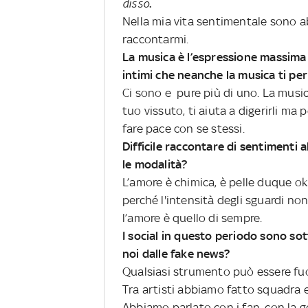
disso
.
Nella mia vita sentimentale sono ab
raccontarmi.
La musica è l’espressione massima d
intimi che neanche la musica ti pe
Ci sono e pure più di uno. La musica
tuo vissuto, ti aiuta a digerirli ma
fare pace con se stessi.
Difficile raccontare di sentimenti
le modalità?
L’amore è chimica, è pelle duque ok
perché l'intensità degli sguardi no
l’amore è quello di sempre.
I social in questo periodo sono so
noi dalle fake news?
Qualsiasi strumento può essere fuor
Tra artisti abbiamo fatto squadra 
Abbiamo parlato con i fan, con la 