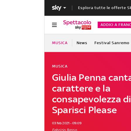
Esplora tutte le offerte S
ADDIO A FRAN
MUSICA
News
Festival Sanremo
MUSICA
Giulia Penna canta
carattere e la
consapevolezza di
Sparisci Please
03 feb 2021 - 09:09
Fabrizio Basso