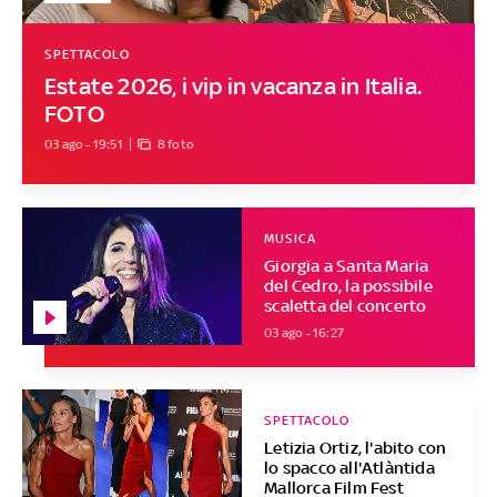
SPETTACOLO
Estate 2026, i vip in vacanza in Italia.
FOTO
03 ago - 19:51
8 foto
MUSICA
Giorgia a Santa Maria
del Cedro, la possibile
scaletta del concerto
03 ago - 16:27
SPETTACOLO
Letizia Ortiz, l'abito con
lo spacco all'Atlàntida
Mallorca Film Fest