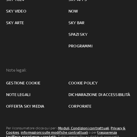
SKY VIDEO
NOW
SKY ARTE
SKY BAR
SPAZI SKY
PROGRAMMI
Note legali:
GESTIONE COOKIE
COOKIE POLICY
NOTE LEGALI
DICHIARAZIONE DI ACCESSIBILITÀ
OFFERTA SKY MEDIA
CORPORATE
Per il consumatore clicca qui per i
Moduli, Condizioni contrattuali
,
Privacy &
Cookies
,
informazioni sulle modifiche contrattuali
o per
trasparenza
tariffaria
,
assistenza
e
contatti
. Tutti i marchi Sky e i diritti di proprietà