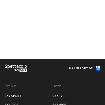
ACCEDI A SKY GO
I siti Sky:
Servizi:
SKY SPORT
SKY TV
SKY TG24
SKY APPS