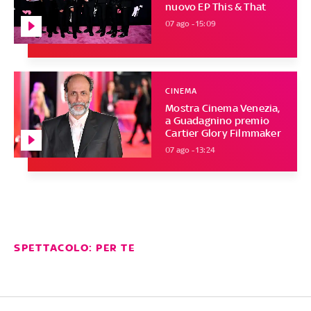
nuovo EP This & That
07 ago - 15:09
CINEMA
Mostra Cinema Venezia,
a Guadagnino premio
Cartier Glory Filmmaker
07 ago - 13:24
SPETTACOLO: PER TE