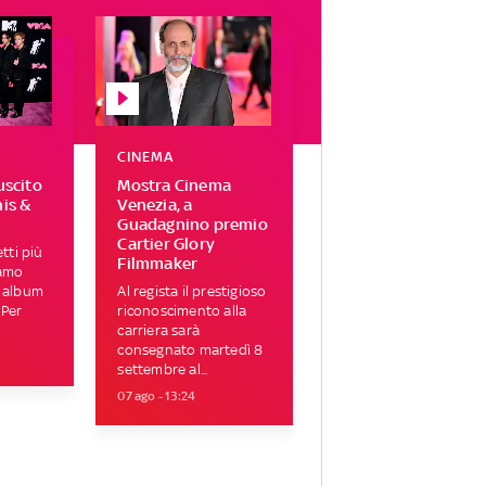
CINEMA
uscito
Mostra Cinema
his &
Venezia, a
Guadagnino premio
Cartier Glory
tti più
Filmmaker
iamo
i album
Al regista il prestigioso
 Per
riconoscimento alla
carriera sarà
consegnato martedì 8
settembre al...
07 ago - 13:24