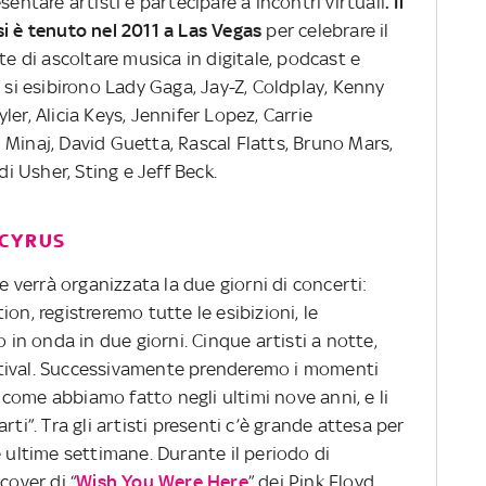
sentare artisti e partecipare a incontri virtuali
. Il
si è tenuto nel 2011 a Las Vegas
per celebrare il
te di ascoltare musica in digitale, podcast e
o si esibirono Lady Gaga, Jay-Z, Coldplay, Kenny
er, Alicia Keys, Jennifer Lopez, Carrie
Minaj, David Guetta, Rascal Flatts, Bruno Mars,
di Usher, Sting e Jeff Beck.
 CYRUS
verrà organizzata la due giorni di concerti:
on, registreremo tutte le esibizioni, le
n onda in due giorni. Cinque artisti a notte,
tival. Successivamente prenderemo i momenti
io come abbiamo fatto negli ultimi nove anni, e li
rti”. Tra gli artisti presenti c’è grande attesa per
e ultime settimane. Durante il periodo di
cover di “
Wish You Were Here
” dei Pink Floyd