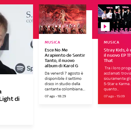
MUSICA
MUSICA
Esce No Me
Stray Kids, è 
Arapiento de Sentir
il nuovo EP T
Tanto, il nuovo
That
album di Karol G
Tra i loro proge
Da venerdì 7 agosto è
acclamati trov
disponibile il settimo
sicuramente gl
disco in studio della
5-Star e Karma.
cantante colombiana....
quanto...
a
07 ago - 18:29
07 ago - 15:09
Light di