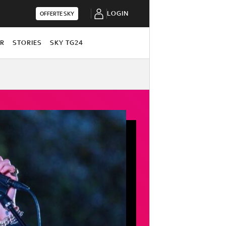
LOGIN
OFFERTE SKY
OR
STORIES
SKY TG24