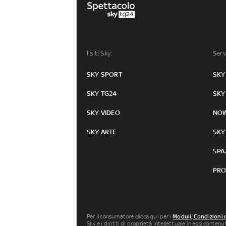
I siti Sky:
Serv
SKY SPORT
SKY
SKY TG24
SKY
SKY VIDEO
NO
SKY ARTE
SKY
SPA
PRO
Per il consumatore clicca qui per i
Moduli, Condizioni 
Sky e i diritti di proprietà intellettuale in essi conten