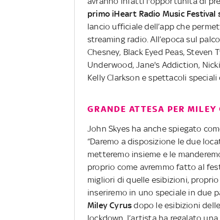
avranno infatti l'opportunità di pre
primo iHeart Radio Music Festival 
lancio ufficiale dell’app che permet
streaming radio. All’epoca sul palc
Chesney, Black Eyed Peas, Steven Tyl
Underwood, Jane's Addiction, Nicki 
Kelly Clarkson e spettacoli speciali 
GRANDE ATTESA PER MILEY
John Skyes ha anche spiegato come 
“Daremo a disposizione le due locati
metteremo insieme e le manderemo i
proprio come avremmo fatto al fes
migliori di quelle esibizioni, propr
inseriremo in uno speciale in due pa
Miley Cyrus
dopo le esibizioni dell
lockdown, l’artista ha regalato una 