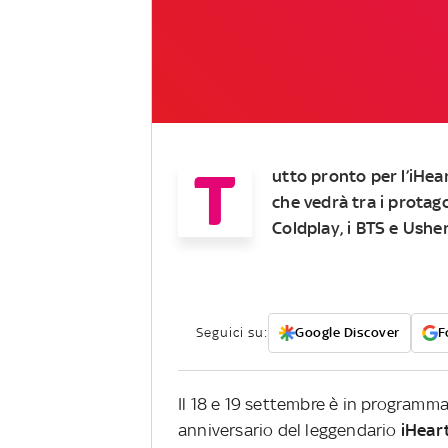
T
utto pronto per l’iHea
che vedrà tra i protago
Coldplay, i BTS e Ushe
Seguici su:
Google Discover
F
Il 18 e 19 settembre è in programm
anniversario del leggendario
iHeart