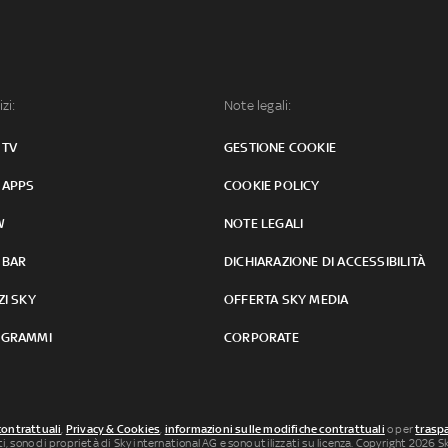
izi:
Note legali:
 TV
GESTIONE COOKIE
 APPS
COOKIE POLICY
W
NOTE LEGALI
 BAR
DICHIARAZIONE DI ACCESSIBILITÀ
ZI SKY
OFFERTA SKY MEDIA
GRAMMI
CORPORATE
contrattuali
,
Privacy & Cookies
,
informazioni sulle modifiche contrattuali
o per
traspa
uti, sono di proprietà di Sky international AG e sono utilizzati su licenza. Copyright 2026 Sky