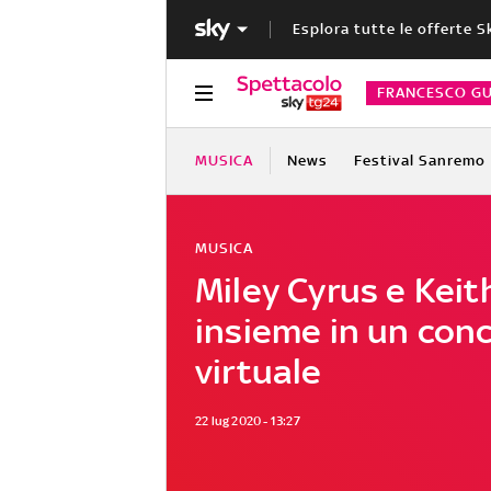
Esplora tutte le offerte S
FRANCESCO GU
MUSICA
News
Festival Sanremo
MUSICA
Miley Cyrus e Kei
insieme in un con
virtuale
22 lug 2020 - 13:27