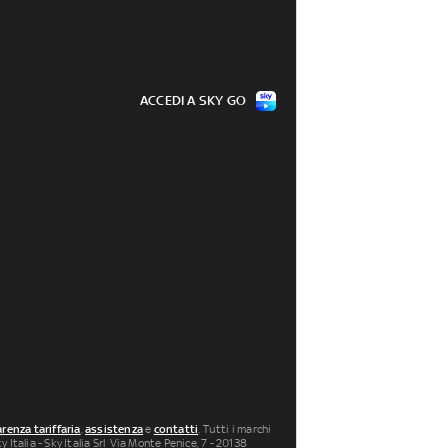
ACCEDI A SKY GO
renza tariffaria
,
assistenza
e
contatti
. Tutti i marchi
 Italia - Sky Italia Srl Via Monte Penice, 7 - 20138