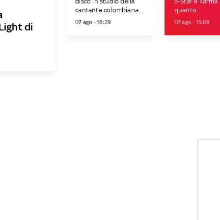
disco in studio della
5-Star e Karma.
cantante colombiana....
quanto...
a
07 ago - 18:29
07 ago - 15:09
Light di