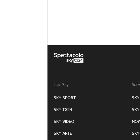
I siti Sky:
Serv
SKY SPORT
SKY
SKY TG24
SKY
SKY VIDEO
NO
SKY ARTE
SKY