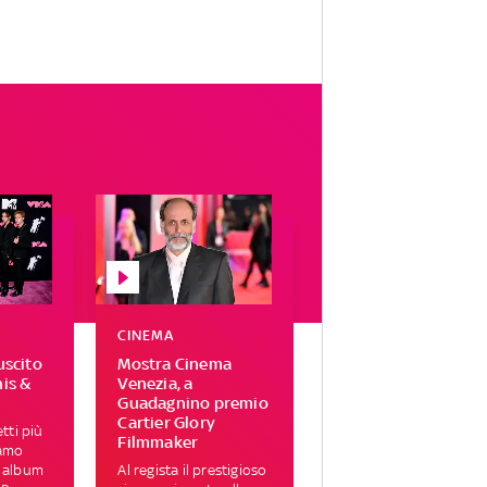
CINEMA
uscito
Mostra Cinema
his &
Venezia, a
Guadagnino premio
Cartier Glory
tti più
Filmmaker
iamo
i album
Al regista il prestigioso