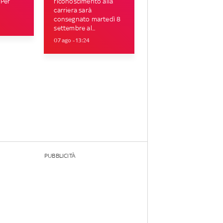
 Per
riconoscimento alla
carriera sarà
consegnato martedì 8
settembre al...
07 ago - 13:24
PUBBLICITÀ