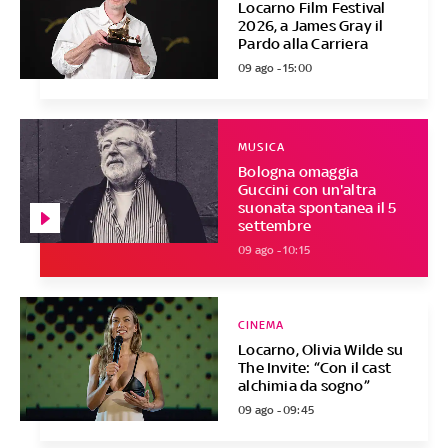
Locarno Film Festival
2026, a James Gray il
Pardo alla Carriera
09 ago - 15:00
MUSICA
Bologna omaggia
Guccini con un'altra
suonata spontanea il 5
settembre
09 ago - 10:15
CINEMA
Locarno, Olivia Wilde su
The Invite: “Con il cast
alchimia da sogno”
09 ago - 09:45