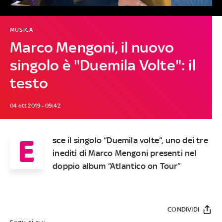
MUSICA
Marco Mengoni, il nuovo
singolo è "Duemila Volte": il
testo
04 ott 2019 - 09:42
E
sce il singolo “Duemila volte”, uno dei tre
inediti di Marco Mengoni presenti nel
doppio album “Atlantico on Tour”
CONDIVIDI