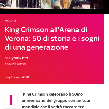
MUSICA
King Crimson all'Arena di
Verona: 50 di storia e i sogni
di una generazione
09 lug 2019 - 12:21
Fabrizio Basso
I King Crimson nel 1971
I
King Crimson
celebrano il 50mo
anniversario del gruppo con un tour
mondiale che li vedrà toccare tre