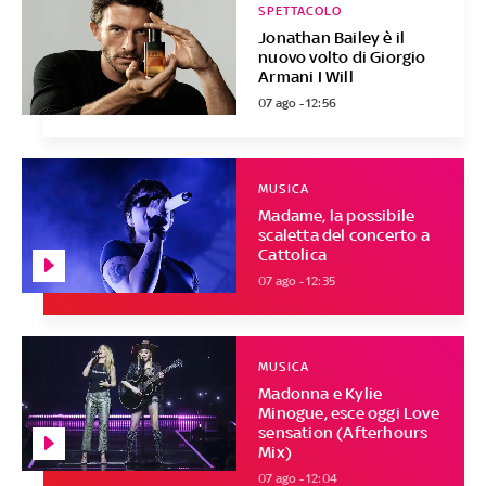
SPETTACOLO
Jonathan Bailey è il
nuovo volto di Giorgio
Armani I Will
07 ago - 12:56
MUSICA
Madame, la possibile
scaletta del concerto a
Cattolica
07 ago - 12:35
MUSICA
Madonna e Kylie
Minogue, esce oggi Love
sensation (Afterhours
Mix)
07 ago - 12:04