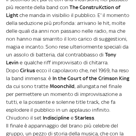
più recente della band con
The ConstruKction of
Light
che manda in visibilio il pubblico. E' il momento
della seduzione più profonda: arrivano le hit, molte
delle quali da anni non passano nelle radio, ma che
non hanno mai smarrito il loro carico di suggestioni,
magia e incanto. Sono rese ulteriormente speciali da
un assolo di batteria, dal contrabbasso di
Tony
Levin
e qualche riff improvvisato di chitarra.
Dopo
Cirkus
ecco il capolavoro che, nel 1969, ha reso
la band immensa: è
In the Court of the Crimson King
da cui sono tratte
Moonchild
, allungata nel finale
per permettere un momento di improvvisazione a
tutti, e la possente e solenne title track, che fa
esplodere il pubblico in un applauso infinito.
Chiudono il set
Indiscipline
e
Starless
.
Il finale è appannaggio del brano più celebre del
gruppo, un pezzo di storia della musica, che con la