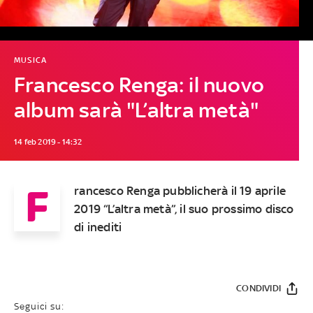
MUSICA
Francesco Renga: il nuovo
album sarà "L’altra metà"
14 feb 2019 - 14:32
F
rancesco Renga pubblicherà il 19 aprile
2019 “L’altra metà”, il suo prossimo disco
di inediti
CONDIVIDI
Seguici su: