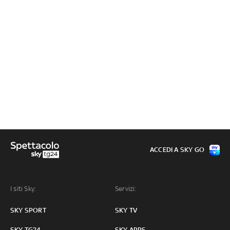
ACCEDI A SKY GO
I siti Sky:
Servizi:
SKY SPORT
SKY TV
SKY TG24
SKY APPS