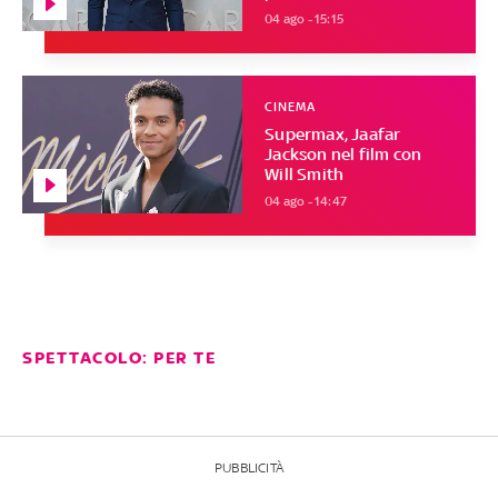
04 ago - 15:15
CINEMA
Supermax, Jaafar
Jackson nel film con
Will Smith
04 ago - 14:47
SPETTACOLO: PER TE
PUBBLICITÀ