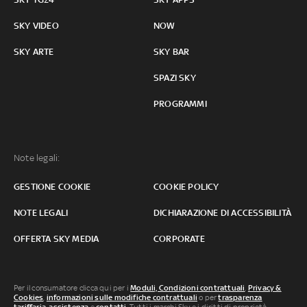
SKY VIDEO
NOW
SKY ARTE
SKY BAR
SPAZI SKY
PROGRAMMI
Note legali:
GESTIONE COOKIE
COOKIE POLICY
NOTE LEGALI
DICHIARAZIONE DI ACCESSIBILITÀ
OFFERTA SKY MEDIA
CORPORATE
Per il consumatore clicca qui per i
Moduli, Condizioni contrattuali
,
Privacy &
Cookies
,
informazioni sulle modifiche contrattuali
o per
trasparenza
tariffaria
,
assistenza
e
contatti
. Tutti i marchi Sky e i diritti di proprietà