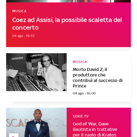
MUSICA
Coez ad Assisi, la possibile scaletta del
concerto
04 ago - 16:32
MUSICA
Morto David Z, il
produttore che
contribuì al successo di
Prince
04 ago - 16:00
SERIE TV
God of War, Dave
Bautista in trattative
per il ruolo di Kratos