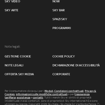
SKY VIDEO
NOW
SKY ARTE
SKY BAR
SPAZI SKY
PROGRAMMI
Note legali:
GESTIONE COOKIE
COOKIE POLICY
NOTE LEGALI
DICHIARAZIONE DI ACCESSIBILITÀ
OFFERTA SKY MEDIA
CORPORATE
Per il consumatore clicca qui per i
Moduli, Condizioni contrattuali
,
Privacy &
Cookies
,
informazioni sulle modifiche contrattuali
o per
trasparenza
tariffaria
,
assistenza
e
contatti
. Tutti i marchi Sky e i diritti di proprietà
intellettuale in essi contenuti, sono di proprietà di Sky international AG e sono
utilizzati su licenza. Copyright 2026 Sky Italia - Sky Italia Srl Via Monte Penice, 7 -