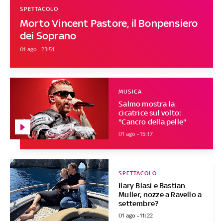
SPETTACOLO
Morto Vincent Pastore, il Bonpensiero
dei Soprano
01 ago - 23:51
MUSICA
Salmo mostra la
cicatrice sul volto:
"Cancro della pelle"
01 ago - 15:17
SPETTACOLO
Ilary Blasi e Bastian
Muller, nozze a Ravello a
settembre?
01 ago - 11:22