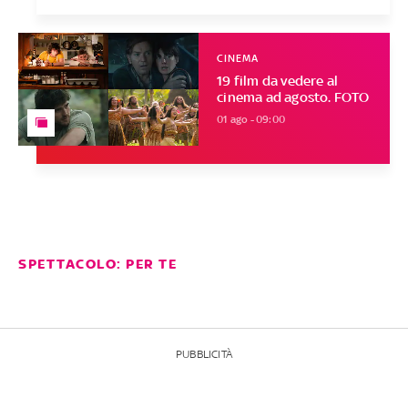
CINEMA
19 film da vedere al
cinema ad agosto. FOTO
01 ago - 09:00
SPETTACOLO: PER TE
PUBBLICITÀ