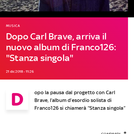
MUSICA
Dopo Carl Brave, arriva il
nuovo album di Franco126:
"Stanza singola"
21 dic 2018 - 11:26
D
opo la pausa dal progetto con Carl
Brave, l’album d’esordio solista di
Franco126 si chiamerà “Stanza singola”