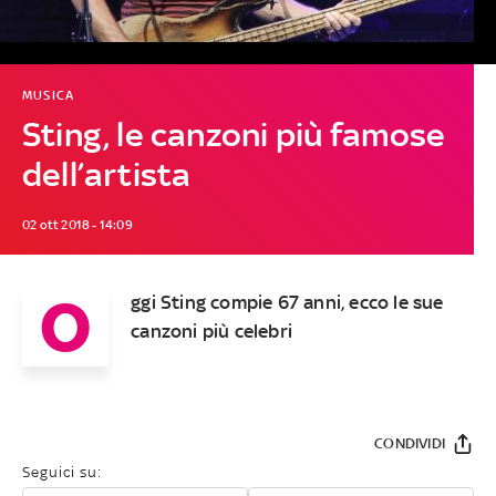
MUSICA
Sting, le canzoni più famose
dell’artista
02 ott 2018 - 14:09
O
ggi Sting compie 67 anni, ecco le sue
canzoni più celebri
CONDIVIDI
Seguici su: