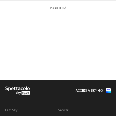
PUBBLICITÀ
ACCEDI A SKY GO
I siti Sky:
Servizi: