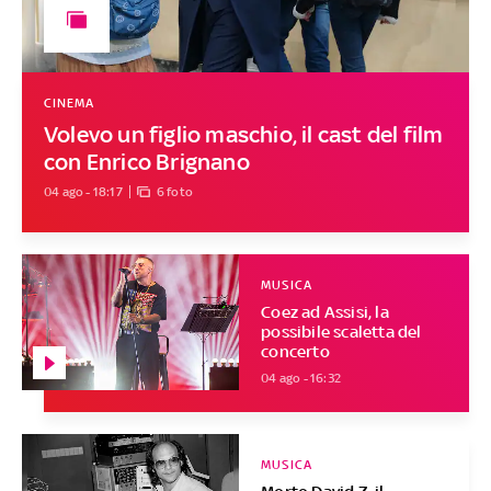
CINEMA
Volevo un figlio maschio, il cast del film
con Enrico Brignano
04 ago - 18:17
6 foto
MUSICA
Coez ad Assisi, la
possibile scaletta del
concerto
04 ago - 16:32
MUSICA