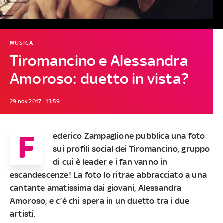
MUSICA
Tiromancino e Alessandra
Amoroso: duetto in vista?
29 nov 2017 - 13:59
F
ederico Zampaglione
pubblica una foto
sui profili social dei
Tiromancino
, gruppo
di cui è leader e i fan vanno in
escandescenze! La foto lo ritrae abbracciato a una
cantante amatissima dai giovani,
Alessandra
Amoroso
, e c’è chi spera in un duetto tra i due
artisti.