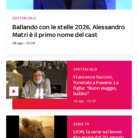
SPETTACOLO
Ballando con le stelle 2026, Alessandro
Matri è il primo nome del cast
08 ago - 12:09
SPETTACOLO
Francesco Guccini,
funerale a Pavana. La
figlia: "Buon viaggio,
babbo"
08 ago - 10:37
SERIE TV
LION, la serie sul leone
Kio arriva dal 20 agosto