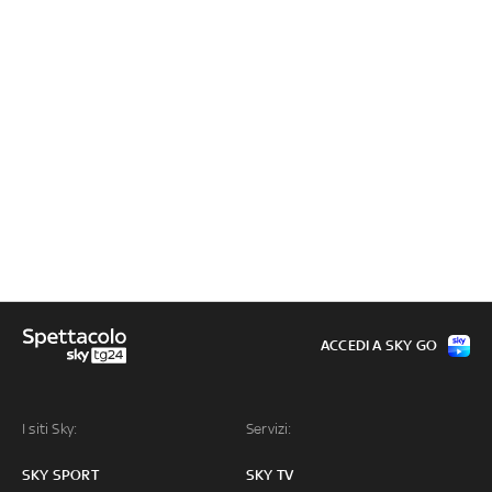
ACCEDI A SKY GO
I siti Sky:
Servizi:
SKY SPORT
SKY TV