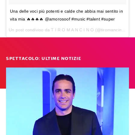
Una delle voci più potenti e calde che abbia mai sentito in
vita mia 🔥🔥🔥🔥 @amorosoof #music #talent #super
Un post condiviso da T I R O M A N C I N O (@tiromancinoofficial) in data:
SPETTACOLO: ULTIME NOTIZIE