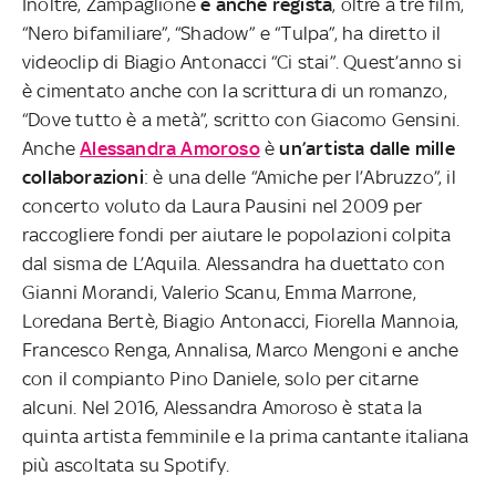
Inoltre, Zampaglione
è anche regista
, oltre a tre film,
“Nero bifamiliare”, “Shadow” e “Tulpa”, ha diretto il
videoclip di Biagio Antonacci “Ci stai”. Quest’anno si
è cimentato anche con la scrittura di un romanzo,
“Dove tutto è a metà”, scritto con Giacomo Gensini.
Anche
Alessandra Amoroso
è
un’artista dalle mille
collaborazioni
: è una delle “Amiche per l’Abruzzo”, il
concerto voluto da Laura Pausini nel 2009 per
raccogliere fondi per aiutare le popolazioni colpita
dal sisma de L’Aquila. Alessandra ha duettato con
Gianni Morandi, Valerio Scanu, Emma Marrone,
Loredana Bertè, Biagio Antonacci, Fiorella Mannoia,
Francesco Renga, Annalisa, Marco Mengoni e anche
con il compianto Pino Daniele, solo per citarne
alcuni. Nel 2016, Alessandra Amoroso è stata la
quinta artista femminile e la prima cantante italiana
più ascoltata su Spotify.