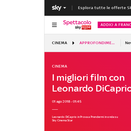
Esplora tutte le offerte S
ADDIO A FRAN
CINEMA
APPROFONDIMENTI
Ne
CINEMA
I migliori film con
Leonardo DiCapri
01 ago 2018 - 01:45
Leonardo DiCaprio in Prova a Prendermi in onda su
Sky Cinema Star