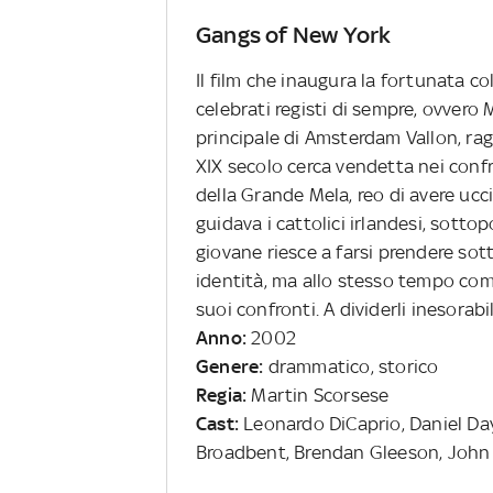
Gangs of New York
Il film che inaugura la fortunata c
celebrati registi di sempre, ovvero 
principale di Amsterdam Vallon, ra
XIX secolo cerca vendetta nei confro
della Grande Mela, reo di avere ucci
guidava i cattolici irlandesi, sottop
giovane riesce a farsi prendere sot
identità, ma allo stesso tempo co
suoi confronti. A dividerli inesorabi
Anno:
2002
Genere:
drammatico, storico
Regia:
Martin Scorsese
Cast:
Leonardo DiCaprio, Daniel Da
Broadbent, Brendan Gleeson, John C