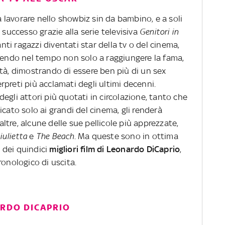
 lavorare nello showbiz sin da bambino, e a soli
 successo grazie alla serie televisiva
Genitori in
anti ragazzi diventati star della tv o del cinema,
scendo nel tempo non solo a raggiungere la fama,
tà, dimostrando di essere ben più di un sex
preti più acclamati degli ultimi decenni.
egli attori più quotati in circolazione, tanto che
dicato solo ai grandi del cinema, gli renderà
tre, alcune delle sue pellicole più apprezzate,
iulietta
e
The Beach
. Ma queste sono in ottima
 dei quindici
migliori film di Leonardo DiCaprio
,
ronologico di uscita.
ARDO DICAPRIO