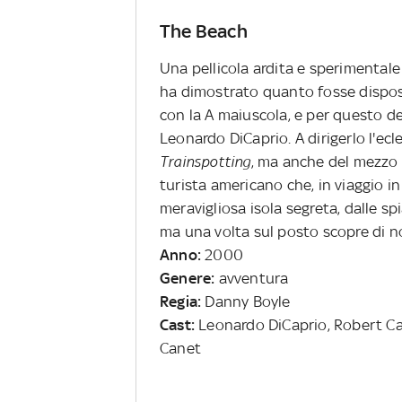
The Beach
Una pellicola ardita e sperimental
ha dimostrato quanto fosse dispost
con la A maiuscola, e per questo deg
Leonardo DiCaprio. A dirigerlo l'ecl
Trainspotting
, ma anche del mezzo
turista americano che, in viaggio i
meravigliosa isola segreta, dalle s
ma una volta sul posto scopre di n
Anno:
2000
Genere:
avventura
Regia:
Danny Boyle
Cast:
Leonardo DiCaprio, Robert Car
Canet