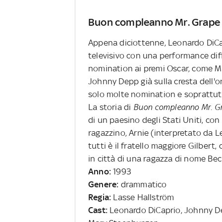
Buon compleanno Mr. Grape
Appena diciottenne, Leonardo DiCa
televisivo con una performance diff
nomination ai premi Oscar, come Mi
Johnny Depp già sulla cresta dell'o
solo molte nomination e soprattutt
La storia di
Buon compleanno Mr. G
di un paesino degli Stati Uniti, c
ragazzino, Arnie (interpretato da L
tutti è il fratello maggiore Gilbert
in città di una ragazza di nome Bec
Anno:
1993
Genere:
drammatico
Regia:
Lasse Hallström
Cast:
Leonardo DiCaprio, Johnny Depp