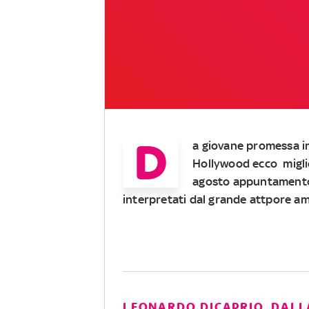
D
a giovane promessa i
Hollywood ecco miglio
agosto appuntamento 
interpretati dal grande attpore a
LEONARDO DICAPRIO, DALL