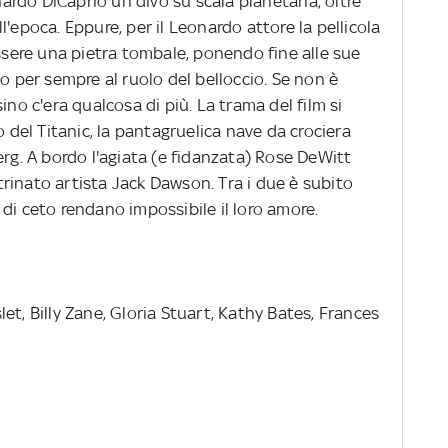
onardo DiCaprio un divo su scala planetaria, oltre
'epoca. Eppure, per il Leonardo attore la pellicola
ere una pietra tombale, ponendo fine alle sue
lo per sempre al ruolo del belloccio. Se non è
ino c'era qualcosa di più. La trama del film si
o del Titanic, la pantagruelica nave da crociera
erg. A bordo l'agiata (e fidanzata) Rose DeWitt
rinato artista Jack Dawson. Tra i due è subito
di ceto rendano impossibile il loro amore.
t, Billy Zane, Gloria Stuart, Kathy Bates, Frances