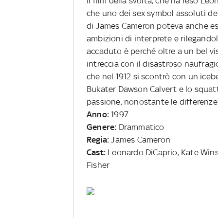
Il film della svolta, che ha reso Le
che uno dei sex symbol assoluti dell
di James Cameron poteva anche ess
ambizioni di interprete e rilegando
accaduto è perché oltre a un bel vis
intreccia con il disastroso naufragi
che nel 1912 si scontrò con un iceb
Bukater Dawson Calvert e lo squatt
passione, nonostante le differenze 
Anno:
1997
Genere:
Drammatico
Regia:
James Cameron
Cast:
Leonardo DiCaprio, Kate Winsle
Fisher