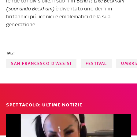
rende condivisibile. Il suo film
Bend it Like Beckham
(Sognando Beckham)
è diventato uno dei film
britannici più iconici e emblematici della sua
generazione.
TAG:
SAN FRANCESCO D'ASSISI
FESTIVAL
UMBRI
SPETTACOLO: ULTIME NOTIZIE