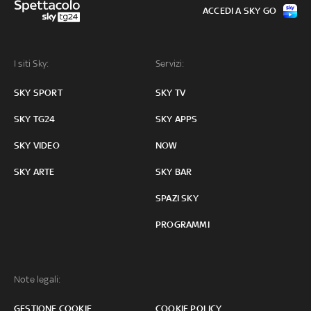
ACCEDI A SKY GO
I siti Sky:
Servizi:
SKY SPORT
SKY TV
SKY TG24
SKY APPS
SKY VIDEO
NOW
SKY ARTE
SKY BAR
SPAZI SKY
PROGRAMMI
Note legali:
GESTIONE COOKIE
COOKIE POLICY