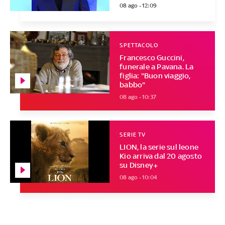
08 ago - 12:09
SPETTACOLO
Francesco Guccini,
funerale a Pavana. La
figlia: "Buon viaggio,
babbo"
08 ago - 10:37
SERIE TV
LION, la serie sul leone
Kio arriva dal 20 agosto
su Disney+
08 ago - 10:04