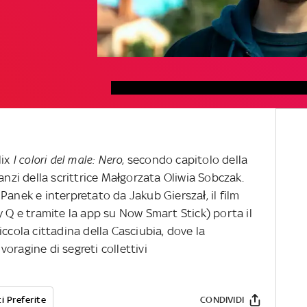
lix
I colori del male: Nero
, secondo capitolo della
anzi della scrittrice Małgorzata Oliwia Sobczak.
Panek e interpretato da Jakub Gierszał, il film
y Q e tramite la app su Now Smart Stick) porta il
ccola cittadina della Casciubia, dove la
oragine di segreti collettivi
i Preferite
CONDIVIDI