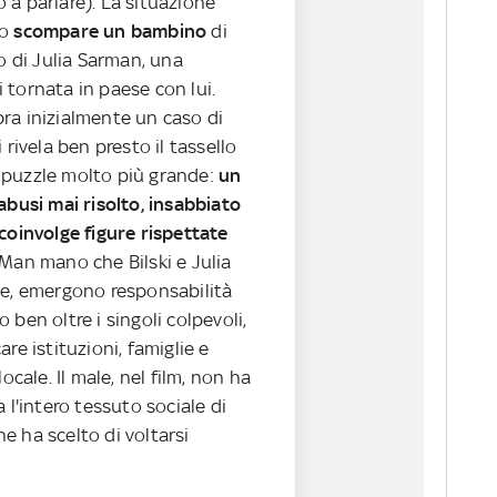
 a parlare). La situazione
do
scompare un bambino
di
io di Julia Sarman, una
lli tornata in paese con lui.
ra inizialmente un caso di
 rivela ben presto il tassello
puzzle molto più grande:
un
abusi mai risolto, insabbiato
coinvolge figure rispettate
 Man mano che Bilski e Julia
ze, emergono responsabilità
 ben oltre i singoli colpevoli,
re istituzioni, famiglie e
locale. Il male, nel film, non ha
 l'intero tessuto sociale di
e ha scelto di voltarsi