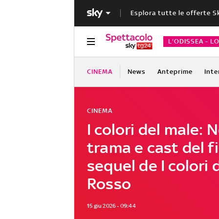
Esplora tutte le offerte S
L'ODISSEA - L
CINEMA
News
Anteprime
Inte
CINEMA
I colori del male: N
trama e cast del f
sequel de I colori 
Rosso
15 giu 2026 - 09:44