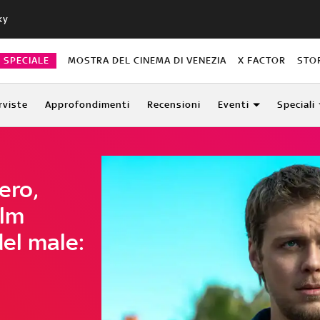
ky
O SPECIALE
MOSTRA DEL CINEMA DI VENEZIA
X FACTOR
STO
rviste
Approfondimenti
Recensioni
Eventi
Speciali
ero,
ilm
del male: