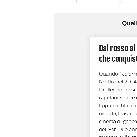
Quell
Dal rosso al
che conquist
Quando
I colori
Netflix nel 202
thriller polizie
rapidamente le c
Eppure il film c
mondo, trascinan
cinema di gener
dell'Est. Due an