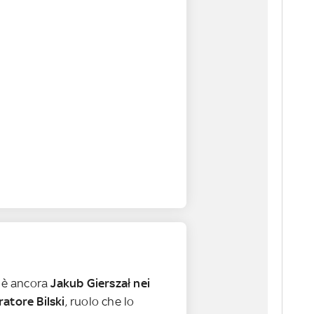
t è ancora
Jakub Gierszał nei
atore Bilski
, ruolo che lo