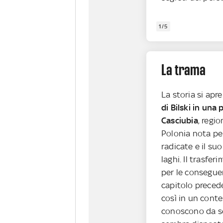
1/5
La trama
La storia si apre
di Bilski in una 
Casciubia
, regi
Polonia nota per
radicate e il su
laghi. Il trasfe
per le conseguen
capitolo precede
così in un conte
conoscono da s