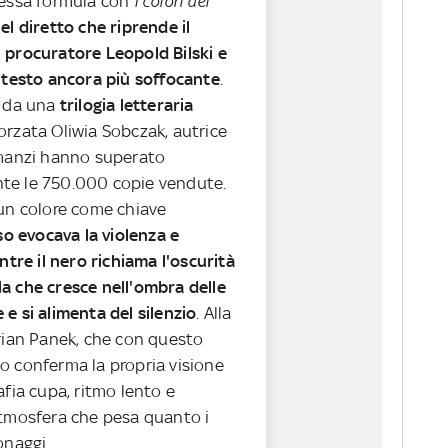
tessa formula con
I colori del
el diretto che riprende il
 procuratore Leopold Bilski e
ontesto ancora più soffocante
.
a da una
trilogia letteraria
orzata Oliwia Sobczak, autrice
omanzi hanno superato
te le 750.000 copie vendute.
 un colore come chiave
sso evocava la violenza e
entre il nero richiama l'oscurità
a che cresce nell'ombra delle
e si alimenta del silenzio
. Alla
drian Panek, che con questo
o conferma la propria visione
afia cupa, ritmo lento e
atmosfera che pesa quanto i
onaggi.