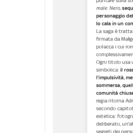
puntare sulla s
male: Nero
,
sequ
personaggio del
lo cala in un c
La saga è tratt
firmata da Małg
polacca i cui r
complessivamen
Ogni titolo usa
simbolica:
il ro
l'impulsività, m
sommersa, quell
comunità chiuse 
regia ritorna A
secondo capitol
estetica: fotogr
deliberato, un'
segreti dei pers