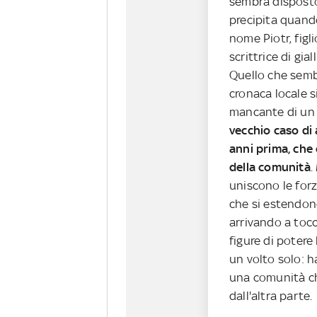
sembra disposto
precipita quan
nome Piotr, figl
scrittrice di gia
Quello che semb
cronaca locale si
mancante di un 
vecchio caso di 
anni prima, che 
della comunità
.
uniscono le for
che si estendono
arrivando a tocca
figure di potere 
un volto solo: ha
una comunità ch
dall'altra parte.