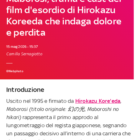
film d'esordio di Hirokazu
Koreeda che indaga dolore
e perdita
15 mag 2026 - 15:37
Camilla Sernagiotto
©Webphoto
Introduzione
Uscito nel 1995 e firmato da
Hirokazu Kore'eda
,
Maborosi
(titolo originale: 幻の光
,
Maboroshi no
hikari)
rappresenta il primo approdo al
lungometraggio del regista giapponese, segnando
un passaggio decisivo all’interno di una carriera che