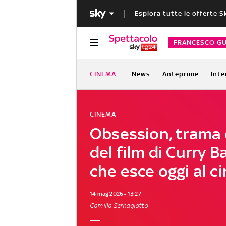
Esplora tutte le offerte S
FRANCESCO GU
CINEMA
News
Anteprime
Inte
CINEMA
Obsession, trama 
del film di Curry B
che esce oggi al 
14 mag 2026 - 13:27
Camilla Sernagiotto