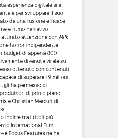
a esperienza digitale si è
ntale per sviluppare il suo
zzato da una fusione efficace
one e ritmo narrativo.
à attirato attenzione con
Milk
ione horror indipendente
un budget di appena 800
sivamente divenuta virale su
cesso ottenuto con contenuti
 capace di superare i 9 milioni
i, gli ha permesso di
 produttori di primo piano
is e Christian Mercuri di
os.
o inoltre tra i titoli più
onto International Film
dove Focus Features ne ha