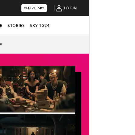
LOGIN
OFFERTE SKY
OR
STORIES
SKY TG24