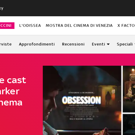
ky
CCINI
L'ODISSEA
MOSTRA DEL CINEMA DI VENEZIA
X FACT
rviste
Approfondimenti
Recensioni
Eventi
Speciali
e cast
arker
cinema