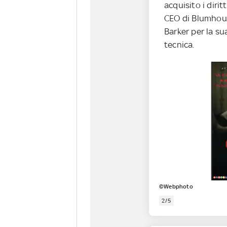
acquisito i dirit
CEO di Blumhou
Barker per la s
tecnica.
©Webphoto
2/5