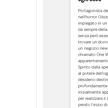
Protagonista de
nell'horror
Obse
impiegato in un
da sempre della 
senza però esser
trovare un dono 
un negozio new
chiamato One W
apparentemente 
Spinto dalla spe
al potere dell’
desiderio desti
profondamente l
inizialmente ap
per realizzare i
presto l’inizio 