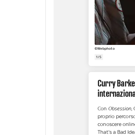
©Webphoto
1/5
Curry Barke
internazion
Con
Obsession
,
proprio percorso
conoscere onlin
That’s a Bad Ide