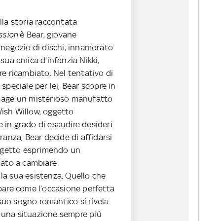
lla storia raccontata
ssion
è Bear, giovane
 negozio di dischi, innamorato
sua amica d’infanzia Nikki,
e ricambiato. Nel tentativo di
speciale per lei, Bear scopre in
 age un misterioso manufatto
ish Willow, oggetto
in grado di esaudire desideri.
ranza, Bear decide di affidarsi
oggetto esprimendo un
nato a cambiare
a sua esistenza. Quello che
pare come l’occasione perfetta
l suo sogno romantico si rivela
di una situazione sempre più