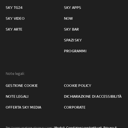
SKY TG24
SKY APPS
SKY VIDEO
NOW
SKY ARTE
SKY BAR
SPAZI SKY
PROGRAMMI
Note legali:
GESTIONE COOKIE
COOKIE POLICY
NOTE LEGALI
DICHIARAZIONE DI ACCESSIBILITÀ
OFFERTA SKY MEDIA
CORPORATE
Per il consumatore clicca qui per i
Moduli, Condizioni contrattuali
,
Privacy &