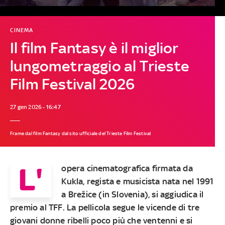
CINEMA
Il film Fantasy è il miglior
lungometraggio al Trieste
Film Festival 2026
27 gen 2026 - 16:47
Frame dal film Fantasy dal sito ufficiale del Trieste Film Festival
L'
opera cinematografica firmata da
Kukla, regista e musicista nata nel 1991
a Brežice (in Slovenia), si aggiudica il
premio al TFF. La pellicola segue le vicende di tre
giovani donne ribelli poco più che ventenni e si