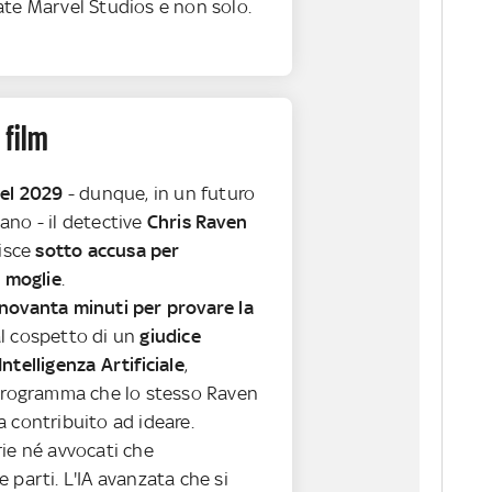
ate Marvel Studios e non solo.
 film
el 2029
- dunque, in un futuro
ano - il detective
Chris Raven
nisce
sotto accusa per
a moglie
.
novanta minuti per provare la
l cospetto di un
giudice
ntelligenza Artificiale
,
 programma che lo stesso Raven
a contribuito ad ideare.
rie né avvocati che
 parti. L'IA avanzata che si