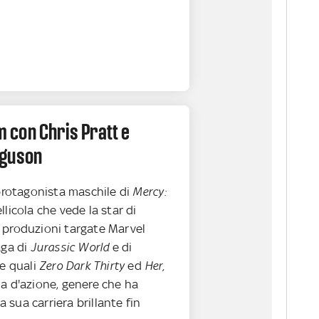
lm con Chris Pratt e
rguson
 protagonista maschile di
Mercy:
ellicola che vede la star di
 produzioni targate Marvel
aga di
Jurassic World
e di
e quali
Zero Dark Thirty
ed
Her,
ma d'azione, genere che ha
sua carriera brillante fin