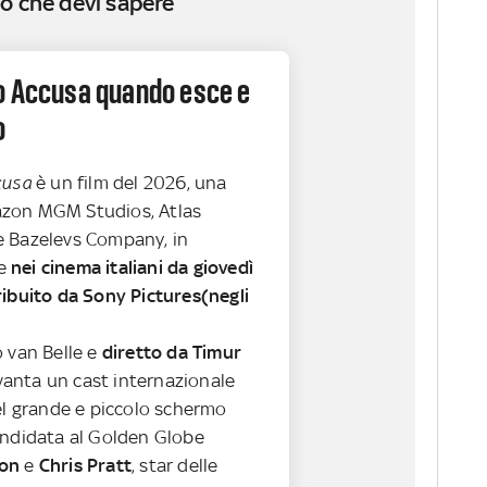
o che devi sapere
o Accusa quando esce e
o
cusa
è un film del 2026, una
zon MGM Studios, Atlas
 Bazelevs Company, in
e
nei cinema italiani da giovedì
ribuito da Sony Pictures(negli
o van Belle e
diretto da Timur
 vanta un cast internazionale
el grande e piccolo schermo
andidata al Golden Globe
son
e
Chris Pratt
, star delle