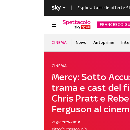
Esplora tutte le offerte S
FRANCESCO GU
CINEMA
News
Anteprime
Inte
CINEMA
Mercy: Sotto Accu
trama e cast del f
Chris Pratt e Reb
Ferguson al cine
22 gen 2026 - 10:31
Vittoria Romagnuolo