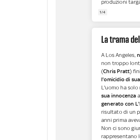
produzioni targ
1/4
La trama del
A Los Angeles,
n
non troppo lont
(
Chris Pratt
) fi
l'omicidio di su
L'uomo ha solo
sua innocenza
a
generato con L'I
risultato di un
anni prima avev
Non ci sono giu
rappresentano le