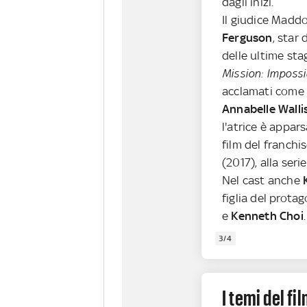
dagli inizi.
Il giudice Maddo
Ferguson
, star 
delle ultime stag
Mission: Imposs
acclamati come
Annabelle Walli
l'atrice è appar
film del franchi
(2017), alla serie
Nel cast anche
K
figlia del prota
e
Kenneth Choi
3/4
I temi del fi