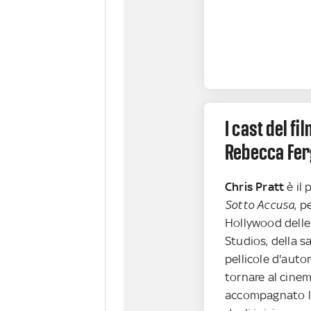
I cast del fi
Rebecca Fe
Chris Pratt
è il
Sotto Accusa
, p
Hollywood delle
Studios, della s
pellicole d'autor
tornare al cine
accompagnato la 