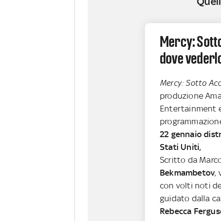
Quell
Mercy: Sott
dove vederl
Mercy: Sotto Ac
produzione Ama
Entertainment e
programmazion
22 gennaio dist
Stati Uniti,
Scritto da Marc
Bekmambetov
,
con volti noti d
guidato dalla c
Rebecca Fergu