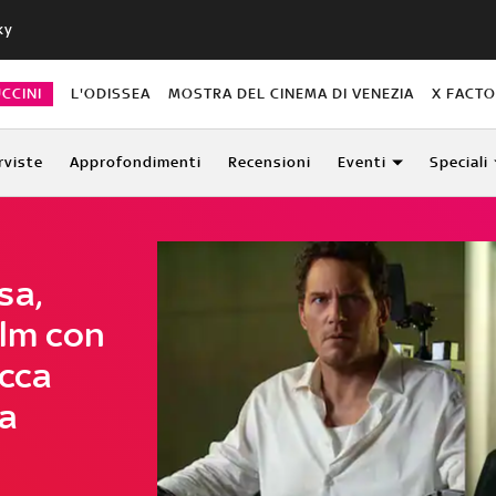
ky
CCINI
L'ODISSEA
MOSTRA DEL CINEMA DI VENEZIA
X FACT
rviste
Approfondimenti
Recensioni
Eventi
Speciali
sa,
ilm con
ecca
ma