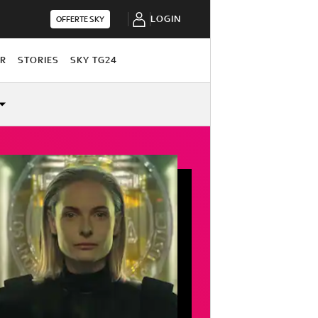
LOGIN
OFFERTE SKY
OR
STORIES
SKY TG24