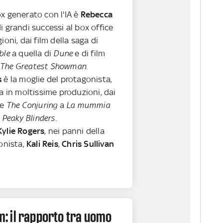
x generato con l'IA è
Rebecca
di grandi successi al box office
ioni, dai film della saga di
ible
a quella di
Dune
e di film
The Greatest Showman
.
s
è la moglie del protagonista,
sa in moltissime produzioni, dai
se
The Conjuring
a
La mummia
Peaky Blinders
.
ylie Rogers
, nei panni della
gonista,
Kali Reis
,
Chris Sullivan
.
lm: il rapporto tra uomo