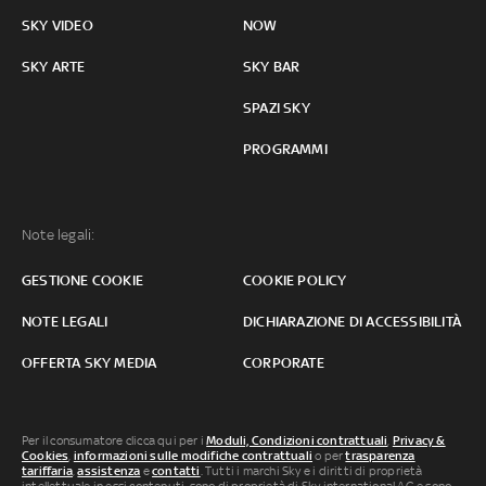
SKY VIDEO
NOW
SKY ARTE
SKY BAR
SPAZI SKY
PROGRAMMI
Note legali:
GESTIONE COOKIE
COOKIE POLICY
NOTE LEGALI
DICHIARAZIONE DI ACCESSIBILITÀ
OFFERTA SKY MEDIA
CORPORATE
Per il consumatore clicca qui per i
Moduli, Condizioni contrattuali
,
Privacy &
Cookies
,
informazioni sulle modifiche contrattuali
o per
trasparenza
tariffaria
,
assistenza
e
contatti
. Tutti i marchi Sky e i diritti di proprietà
intellettuale in essi contenuti, sono di proprietà di Sky international AG e sono