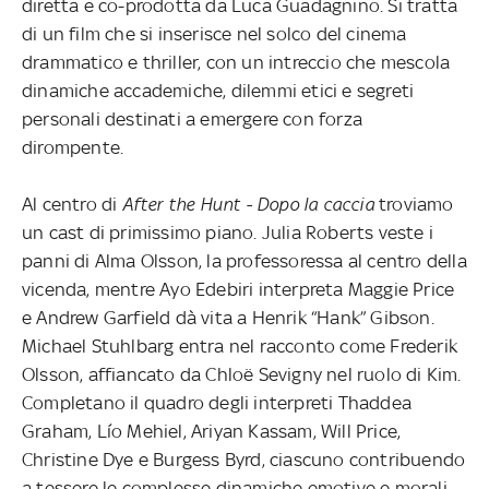
diretta e co-prodotta da Luca Guadagnino. Si tratta
di un film che si inserisce nel solco del cinema
drammatico e thriller, con un intreccio che mescola
dinamiche accademiche, dilemmi etici e segreti
personali destinati a emergere con forza
dirompente.
Al centro di
After the Hunt - Dopo la caccia
troviamo
un cast di primissimo piano. Julia Roberts veste i
panni di Alma Olsson, la professoressa al centro della
vicenda, mentre Ayo Edebiri interpreta Maggie Price
e Andrew Garfield dà vita a Henrik “Hank” Gibson.
Michael Stuhlbarg entra nel racconto come Frederik
Olsson, affiancato da Chloë Sevigny nel ruolo di Kim.
Completano il quadro degli interpreti Thaddea
Graham, Lío Mehiel, Ariyan Kassam, Will Price,
Christine Dye e Burgess Byrd, ciascuno contribuendo
a tessere le complesse dinamiche emotive e morali