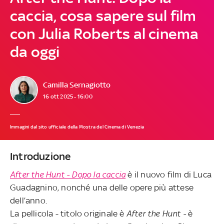
caccia, cosa sapere sul film
con Julia Roberts al cinema
da oggi
Camilla Sernagiotto
16 ott 2025 - 16:00
Immagini dal sito ufficiale della Mostra del Cinema di Venezia
Introduzione
After the Hunt - Dopo la caccia
è il nuovo film di Luca
Guadagnino, nonché una delle opere più attese
dell’anno.
La pellicola - titolo originale è
After the Hunt -
è