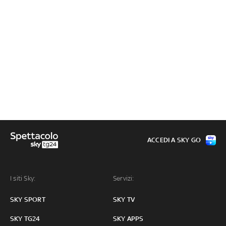
ACCEDI A SKY GO
I siti Sky:
Servizi:
SKY SPORT
SKY TV
SKY TG24
SKY APPS